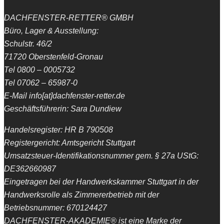
DACHFENSTER-RETTER® GMBH
Büro, Lager & Ausstellung:
Schulstr. 46/2
71720 Oberstenfeld-Gronau
Tel 0800 – 0005732
Tel 07062 – 65987-0
E-Mail info[at]dachfenster-retter.de
Geschäftsführerin: Sara Dundiew
Handelsregister: HR B 790508
Registergericht: Amtsgericht Stuttgart
Umsatzsteuer-Identifikationsnummer gem. § 27a UStG:
DE362660987
Eingetragen bei der Handwerkskammer Stuttgart in der
Handwerksrolle als Zimmererbetrieb mit der
Betriebsnummer: 670124427
DACHFENSTER-AKADEMIE® ist eine Marke der