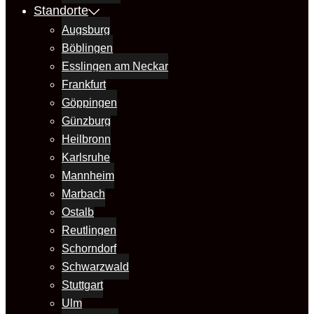
Standorte
Augsburg
Böblingen
Esslingen am Neckar
Frankfurt
Göppingen
Günzburg
Heilbronn
Karlsruhe
Mannheim
Marbach
Ostalb
Reutlingen
Schorndorf
Schwarzwald
Stuttgart
Ulm