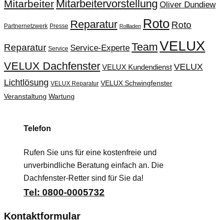
Mitarbeitervorstellung
Mitarbeiter
Oliver Dundiew
Roto
Reparatur
Roto
Partnernetzwerk
Presse
Rollladen
VELUX
Team
Reparatur
Service-Experte
Service
VELUX Dachfenster
VELUX
VELUX Kundendienst
Lichtlösung
VELUX Schwingfenster
VELUX Reparatur
Veranstaltung
Wartung
Telefon
Rufen Sie uns für eine kostenfreie und
unverbindliche Beratung einfach an. Die
Dachfenster-Retter sind für Sie da!
Tel: 0800-0005732
Kontaktformular