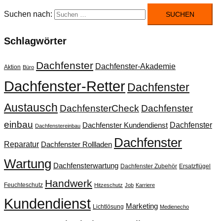
Suchen nach:
Schlagwörter
Dachfenster
Dachfenster-Akademie
Aktion
Büro
Dachfenster-Retter
Dachfenster
Austausch
DachfensterCheck
Dachfenster
einbau
Dachfenster
Dachfenster Kundendienst
Dachfenstereinbau
Dachfenster
Reparatur
Dachfenster Rollladen
Wartung
Dachfensterwartung
Dachfenster Zubehör
Ersatzflügel
Handwerk
Feuchteschutz
Hitzeschutz
Job
Karriere
Kundendienst
Marketing
Lichtlösung
Medienecho