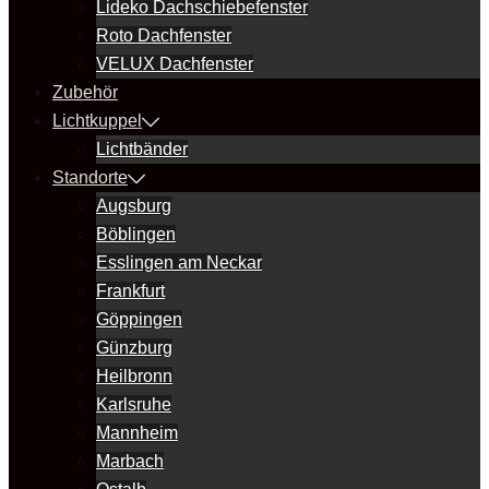
Lideko Dachschiebefenster
Roto Dachfenster
VELUX Dachfenster
Zubehör
Lichtkuppel
Lichtbänder
Standorte
Augsburg
Böblingen
Esslingen am Neckar
Frankfurt
Göppingen
Günzburg
Heilbronn
Karlsruhe
Mannheim
Marbach