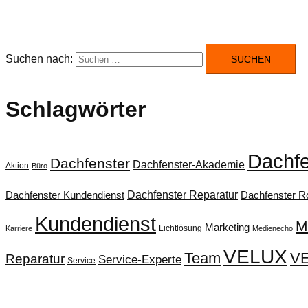
Suchen nach:
Schlagwörter
Dachfe
Dachfenster
Dachfenster-Akademie
Aktion
Büro
Dachfenster Reparatur
Dachfenster Kundendienst
Dachfenster Ro
Kundendienst
M
Marketing
Lichtlösung
Karriere
Medienecho
VELUX
Team
VE
Reparatur
Service-Experte
Service