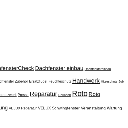
fensterCheck
Dachfenster einbau
Dachfenstereinbau
Handwerk
chfenster Zubehör
Ersatzflügel
Feuchteschutz
Hitzeschutz
Job
Roto
Reparatur
Roto
ernetzwerk
Presse
Rollladen
ung
VELUX Schwingfenster
Veranstaltung
Wartung
VELUX Reparatur