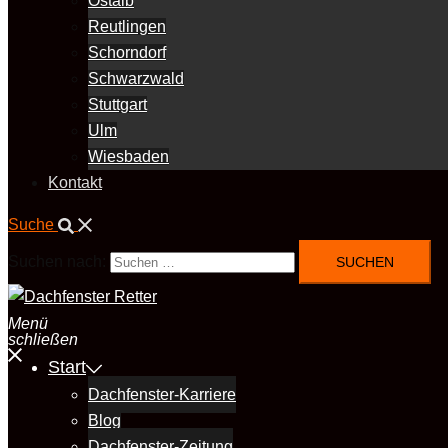
Ostalb
Reutlingen
Schorndorf
Schwarzwald
Stuttgart
Ulm
Wiesbaden
Kontakt
Suche
Suchen nach:
Menü
schließen
Start
Dachfenster-Karriere
Blog
Dachfenster-Zeitung