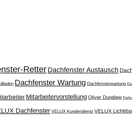
nster-Retter
Dachfenster Austausch
Dach
Dachfenster Wartung
llladen
Dachfensterwartung
Da
Mitarbeitervorstellung
itarbeiter
Oliver Dundiew
Partn
LUX Dachfenster
VELUX Lichtlös
VELUX Kundendienst