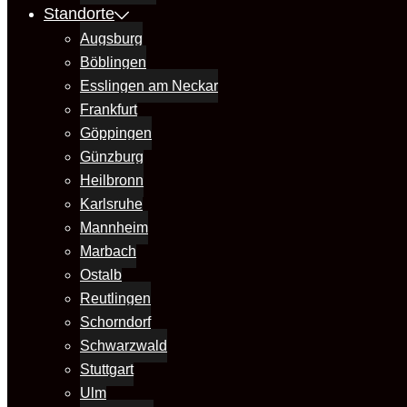
Standorte
Augsburg
Böblingen
Esslingen am Neckar
Frankfurt
Göppingen
Günzburg
Heilbronn
Karlsruhe
Mannheim
Marbach
Ostalb
Reutlingen
Schorndorf
Schwarzwald
Stuttgart
Ulm