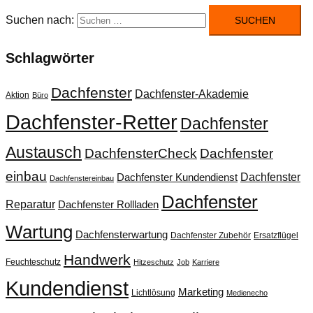
Suchen nach:
Schlagwörter
Dachfenster
Dachfenster-Akademie
Aktion
Büro
Dachfenster-Retter
Dachfenster
Austausch
DachfensterCheck
Dachfenster
einbau
Dachfenster
Dachfenster Kundendienst
Dachfenstereinbau
Dachfenster
Reparatur
Dachfenster Rollladen
Wartung
Dachfensterwartung
Dachfenster Zubehör
Ersatzflügel
Handwerk
Feuchteschutz
Hitzeschutz
Job
Karriere
Kundendienst
Marketing
Lichtlösung
Medienecho