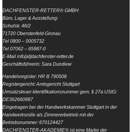
DACHFENSTER-RETTER® GMBH
Büro, Lager & Ausstellung:
Schulstr. 46/2
71720 Oberstenfeld-Gronau
Tel 0800 – 0005732
Tel 07062 – 65987-0
E-Mail info[at]dachfenster-retter.de
Geschäftsführerin: Sara Dundiew
Handelsregister: HR B 790508
Registergericht: Amtsgericht Stuttgart
Umsatzsteuer-Identifikationsnummer gem. § 27a UStG:
DE362660987
Eingetragen bei der Handwerkskammer Stuttgart in der
Handwerksrolle als Zimmererbetrieb mit der
Betriebsnummer: 670124427
DACHFENSTER-AKADEMIE® ist eine Marke der