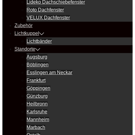
Lideko Dachschiebefenster
Roto Dachfenster
VELUX Dachfenster
Zubehör
Lichtkuppel
Lichtbänder
Standorte
Augsburg
Böblingen
Esslingen am Neckar
Frankfurt
Göppingen
Günzburg
Heilbronn
Karlsruhe
Mannheim
Marbach