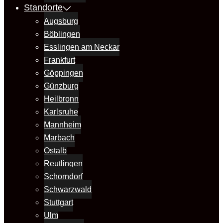
Standorte
Augsburg
Böblingen
Esslingen am Neckar
Frankfurt
Göppingen
Günzburg
Heilbronn
Karlsruhe
Mannheim
Marbach
Ostalb
Reutlingen
Schorndorf
Schwarzwald
Stuttgart
Ulm