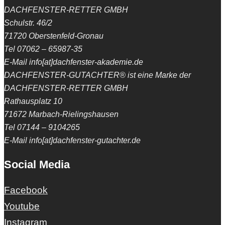
DACHFENSTER-RETTER GMBH
Schulstr. 46/2
71720 Oberstenfeld-Gronau
Tel 07062 – 65987-35
E-Mail info[at]dachfenster-akademie.de
DACHFENSTER-GUTACHTER® ist eine Marke der
DACHFENSTER-RETTER GMBH
Rathausplatz 10
71672 Marbach-Rielingshausen
Tel 07144 – 9104265
E-Mail info[at]dachfenster-gutachter.de
Social Media
Facebook
Youtube
Instagram