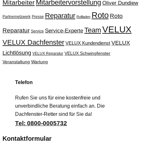
Mitarbeitervorstellung
Mitarbeiter
Oliver Dundiew
Roto
Reparatur
Roto
Partnernetzwerk
Presse
Rollladen
VELUX
Team
Reparatur
Service-Experte
Service
VELUX Dachfenster
VELUX
VELUX Kundendienst
Lichtlösung
VELUX Schwingfenster
VELUX Reparatur
Veranstaltung
Wartung
Telefon
Rufen Sie uns für eine kostenfreie und
unverbindliche Beratung einfach an. Die
Dachfenster-Retter sind für Sie da!
Tel: 0800-0005732
Kontaktformular