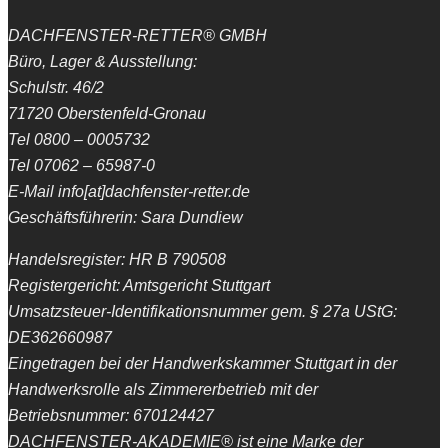
DACHFENSTER-RETTER® GMBH
Büro, Lager & Ausstellung:
Schulstr. 46/2
71720 Oberstenfeld-Gronau
Tel 0800 – 0005732
Tel 07062 – 65987-0
E-Mail info[at]dachfenster-retter.de
Geschäftsführerin: Sara Dundiew
Handelsregister: HR B 790508
Registergericht: Amtsgericht Stuttgart
Umsatzsteuer-Identifikationsnummer gem. § 27a UStG:
DE362660987
Eingetragen bei der Handwerkskammer Stuttgart in der
Handwerksrolle als Zimmererbetrieb mit der
Betriebsnummer: 670124427
DACHFENSTER-AKADEMIE® ist eine Marke der