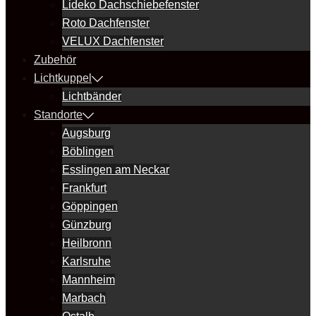
Lideko Dachschiebefenster
Roto Dachfenster
VELUX Dachfenster
Zubehör
Lichtkuppel
Lichtbänder
Standorte
Augsburg
Böblingen
Esslingen am Neckar
Frankfurt
Göppingen
Günzburg
Heilbronn
Karlsruhe
Mannheim
Marbach