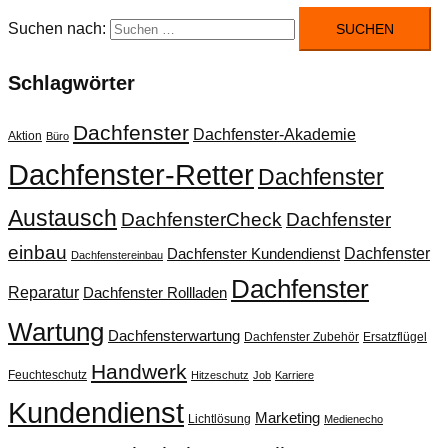
Suchen nach:
Schlagwörter
Dachfenster
Dachfenster-Akademie
Aktion
Büro
Dachfenster-Retter
Dachfenster
Austausch
DachfensterCheck
Dachfenster
einbau
Dachfenster
Dachfenster Kundendienst
Dachfenstereinbau
Dachfenster
Reparatur
Dachfenster Rollladen
Wartung
Dachfensterwartung
Dachfenster Zubehör
Ersatzflügel
Handwerk
Feuchteschutz
Hitzeschutz
Job
Karriere
Kundendienst
Marketing
Lichtlösung
Medienecho