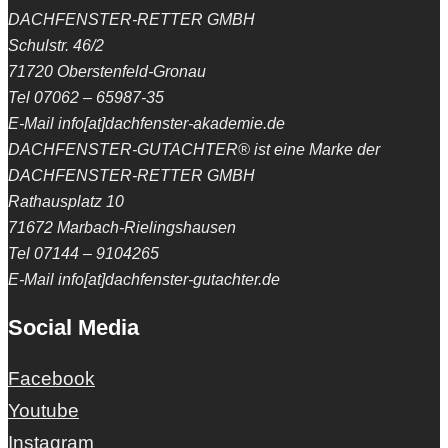
DACHFENSTER-RETTER GMBH
Schulstr. 46/2
71720 Oberstenfeld-Gronau
Tel 07062 – 65987-35
E-Mail info[at]dachfenster-akademie.de
DACHFENSTER-GUTACHTER® ist eine Marke der
DACHFENSTER-RETTER GMBH
Rathausplatz 10
71672 Marbach-Rielingshausen
Tel 07144 – 9104265
E-Mail info[at]dachfenster-gutachter.de
Social Media
Facebook
Youtube
Instagram