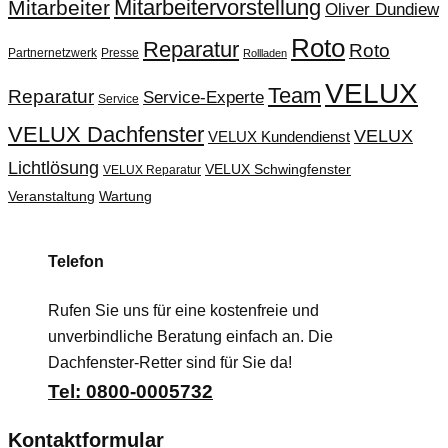
Mitarbeitervorstellung
Mitarbeiter
Oliver Dundiew
Roto
Reparatur
Roto
Partnernetzwerk
Presse
Rollladen
VELUX
Team
Reparatur
Service-Experte
Service
VELUX Dachfenster
VELUX
VELUX Kundendienst
Lichtlösung
VELUX Schwingfenster
VELUX Reparatur
Veranstaltung
Wartung
Telefon
Rufen Sie uns für eine kostenfreie und
unverbindliche Beratung einfach an. Die
Dachfenster-Retter sind für Sie da!
Tel: 0800-0005732
Kontaktformular