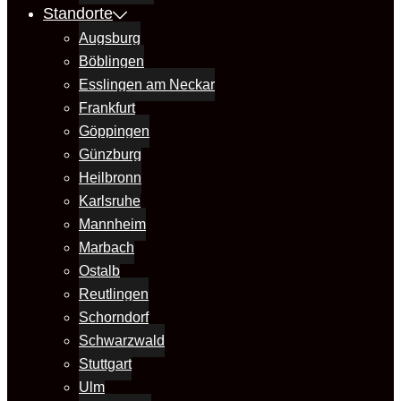
Standorte
Augsburg
Böblingen
Esslingen am Neckar
Frankfurt
Göppingen
Günzburg
Heilbronn
Karlsruhe
Mannheim
Marbach
Ostalb
Reutlingen
Schorndorf
Schwarzwald
Stuttgart
Ulm