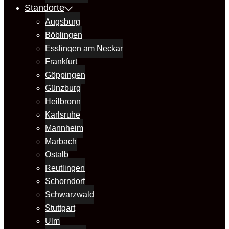
Standorte
Augsburg
Böblingen
Esslingen am Neckar
Frankfurt
Göppingen
Günzburg
Heilbronn
Karlsruhe
Mannheim
Marbach
Ostalb
Reutlingen
Schorndorf
Schwarzwald
Stuttgart
Ulm