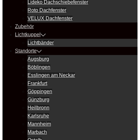
Lideko Dachschiebefenster
Roto Dachfenster
VELUX Dachfenster
Zubehör
Lichtkuppel
Lichtbänder
Standorte
Augsburg
Böblingen
Esslingen am Neckar
Frankfurt
Göppingen
Günzburg
Heilbronn
Karlsruhe
Mannheim
Marbach