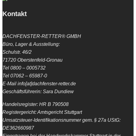
Kontakt
DACHFENSTER-RETTER® GMBH
Büro, Lager & Ausstellung:
Schulstr. 46/2
71720 Oberstenfeld-Gronau
Tel 0800 – 0005732
Tel 07062 – 65987-0
E-Mail info[at]dachfenster-retter.de
Geschäftsführerin: Sara Dundiew
Handelsregister: HR B 790508
Registergericht: Amtsgericht Stuttgart
Umsatzsteuer-Identifikationsnummer gem. § 27a UStG:
DE362660987
Eingetragen bei der Handwerkskammer Stuttgart in der