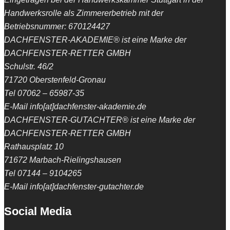
Handwerksrolle als Zimmererbetrieb mit der
Betriebsnummer: 670124427
DACHFENSTER-AKADEMIE® ist eine Marke der
DACHFENSTER-RETTER GMBH
Schulstr. 46/2
71720 Oberstenfeld-Gronau
Tel 07062 – 65987-35
E-Mail info[at]dachfenster-akademie.de
DACHFENSTER-GUTACHTER® ist eine Marke der
DACHFENSTER-RETTER GMBH
Rathausplatz 10
71672 Marbach-Rielingshausen
Tel 07144 – 9104265
E-Mail info[at]dachfenster-gutachter.de
Social Media