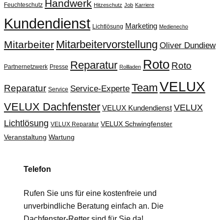
Handwerk
Feuchteschutz
Hitzeschutz
Job
Karriere
Kundendienst
Marketing
Lichtlösung
Medienecho
Mitarbeitervorstellung
Mitarbeiter
Oliver Dundiew
Roto
Reparatur
Roto
Partnernetzwerk
Presse
Rollladen
VELUX
Team
Reparatur
Service-Experte
Service
VELUX Dachfenster
VELUX
VELUX Kundendienst
Lichtlösung
VELUX Schwingfenster
VELUX Reparatur
Veranstaltung
Wartung
Telefon
Rufen Sie uns für eine kostenfreie und
unverbindliche Beratung einfach an. Die
Dachfenster-Retter sind für Sie da!