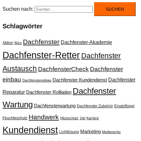
Suchen nach:
Schlagwörter
Dachfenster
Dachfenster-Akademie
Aktion
Büro
Dachfenster-Retter
Dachfenster
Austausch
DachfensterCheck
Dachfenster
einbau
Dachfenster
Dachfenster Kundendienst
Dachfenstereinbau
Dachfenster
Reparatur
Dachfenster Rollladen
Wartung
Dachfensterwartung
Dachfenster Zubehör
Ersatzflügel
Handwerk
Feuchteschutz
Hitzeschutz
Job
Karriere
Kundendienst
Marketing
Lichtlösung
Medienecho