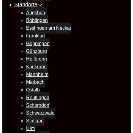
Standorte
Augsburg
Böblingen
Esslingen am Neckar
Frankfurt
Göppingen
Günzburg
Heilbronn
Karlsruhe
Mannheim
Marbach
Ostalb
Reutlingen
Schorndorf
Schwarzwald
Stuttgart
Ulm