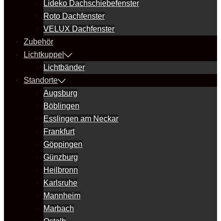
Lideko Dachschiebefenster
Roto Dachfenster
VELUX Dachfenster
Zubehör
Lichtkuppel
Lichtbänder
Standorte
Augsburg
Böblingen
Esslingen am Neckar
Frankfurt
Göppingen
Günzburg
Heilbronn
Karlsruhe
Mannheim
Marbach