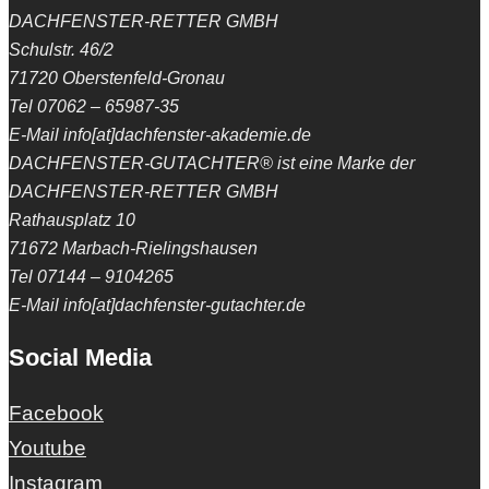
DACHFENSTER-RETTER GMBH
Schulstr. 46/2
71720 Oberstenfeld-Gronau
Tel 07062 – 65987-35
E-Mail info[at]dachfenster-akademie.de
DACHFENSTER-GUTACHTER® ist eine Marke der
DACHFENSTER-RETTER GMBH
Rathausplatz 10
71672 Marbach-Rielingshausen
Tel 07144 – 9104265
E-Mail info[at]dachfenster-gutachter.de
Social Media
Facebook
Youtube
Instagram