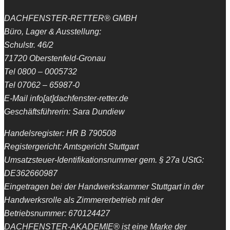
DACHFENSTER-RETTER® GMBH
Büro, Lager & Ausstellung:
Schulstr. 46/2
71720 Oberstenfeld-Gronau
Tel 0800 – 0005732
Tel 07062 – 65987-0
E-Mail info[at]dachfenster-retter.de
Geschäftsführerin: Sara Dundiew
Handelsregister: HR B 790508
Registergericht: Amtsgericht Stuttgart
Umsatzsteuer-Identifikationsnummer gem. § 27a UStG:
DE362660987
Eingetragen bei der Handwerkskammer Stuttgart in der
Handwerksrolle als Zimmererbetrieb mit der
Betriebsnummer: 670124427
DACHFENSTER-AKADEMIE® ist eine Marke der