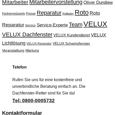
Mitarbeitervorstellung
Mitarbeiter
Oliver Dundiew
Roto
Reparatur
Roto
Partnernetzwerk
Presse
Rollladen
VELUX
Team
Reparatur
Service-Experte
Service
VELUX Dachfenster
VELUX
VELUX Kundendienst
Lichtlösung
VELUX Schwingfenster
VELUX Reparatur
Veranstaltung
Wartung
Telefon
Rufen Sie uns für eine kostenfreie und
unverbindliche Beratung einfach an. Die
Dachfenster-Retter sind für Sie da!
Tel: 0800-0005732
Kontaktformular