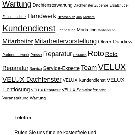
Wartung
Dachfensterwartung
Dachfenster Zubehör
Ersatzflügel
Handwerk
Feuchteschutz
Hitzeschutz
Job
Karriere
Kundendienst
Marketing
Lichtlösung
Medienecho
Mitarbeitervorstellung
Mitarbeiter
Oliver Dundiew
Roto
Reparatur
Roto
Partnernetzwerk
Presse
Rollladen
VELUX
Team
Reparatur
Service-Experte
Service
VELUX Dachfenster
VELUX
VELUX Kundendienst
Lichtlösung
VELUX Schwingfenster
VELUX Reparatur
Veranstaltung
Wartung
Telefon
Rufen Sie uns für eine kostenfreie und