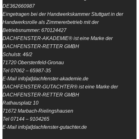
DE362660987
Eingetragen bei der Handwerkskammer Stuttgart in der
Handwerksrolle als Zimmererbetrieb mit der
Betriebsnummer: 670124427
DACHFENSTER-AKADEMIE® ist eine Marke der
DACHFENSTER-RETTER GMBH
Schulstr. 46/2
71720 Oberstenfeld-Gronau
Tel 07062 – 65987-35
E-Mail info[at]dachfenster-akademie.de
DACHFENSTER-GUTACHTER® ist eine Marke der
DACHFENSTER-RETTER GMBH
Rathausplatz 10
71672 Marbach-Rielingshausen
Tel 07144 – 9104265
E-Mail info[at]dachfenster-gutachter.de