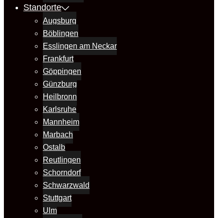
Standorte
Augsburg
Böblingen
Esslingen am Neckar
Frankfurt
Göppingen
Günzburg
Heilbronn
Karlsruhe
Mannheim
Marbach
Ostalb
Reutlingen
Schorndorf
Schwarzwald
Stuttgart
Ulm