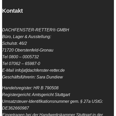
Kontakt
DACHFENSTER-RETTER® GMBH
Büro, Lager & Ausstellung:
Schulstr. 46/2
71720 Oberstenfeld-Gronau
Tel 0800 – 0005732
Tel 07062 – 65987-0
E-Mail info[at]dachfenster-retter.de
Geschäftsführerin: Sara Dundiew
Handelsregister: HR B 790508
Registergericht: Amtsgericht Stuttgart
Umsatzsteuer-Identifikationsnummer gem. § 27a UStG:
DE362660987
Eingetragen bei der Handwerkskammer Stuttgart in der