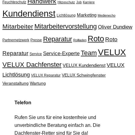
Handwerk
Feuchteschutz
Hitzeschutz
Job
Karriere
Kundendienst
Marketing
Lichtlösung
Medienecho
Mitarbeitervorstellung
Mitarbeiter
Oliver Dundiew
Roto
Reparatur
Roto
Partnernetzwerk
Presse
Rollladen
VELUX
Team
Reparatur
Service-Experte
Service
VELUX Dachfenster
VELUX
VELUX Kundendienst
Lichtlösung
VELUX Schwingfenster
VELUX Reparatur
Veranstaltung
Wartung
Telefon
Rufen Sie uns für eine kostenfreie und
unverbindliche Beratung einfach an. Die
Dachfenster-Retter sind für Sie da!