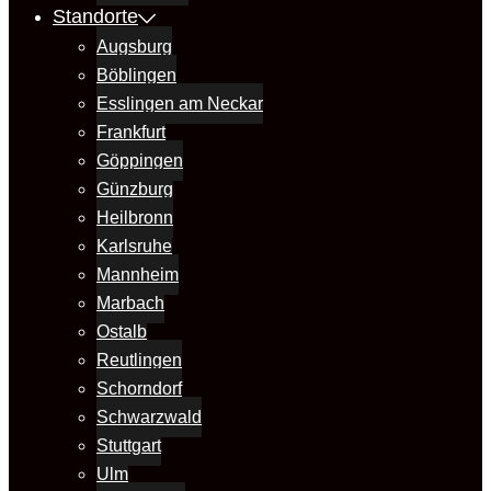
Standorte
Augsburg
Böblingen
Esslingen am Neckar
Frankfurt
Göppingen
Günzburg
Heilbronn
Karlsruhe
Mannheim
Marbach
Ostalb
Reutlingen
Schorndorf
Schwarzwald
Stuttgart
Ulm