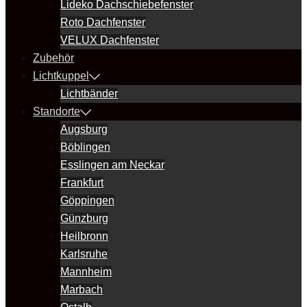
Lideko Dachschiebefenster
Roto Dachfenster
VELUX Dachfenster
Zubehör
Lichtkuppel
Lichtbänder
Standorte
Augsburg
Böblingen
Esslingen am Neckar
Frankfurt
Göppingen
Günzburg
Heilbronn
Karlsruhe
Mannheim
Marbach