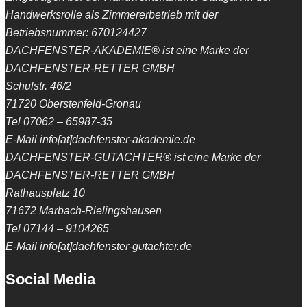
Handwerksrolle als Zimmererbetrieb mit der
Betriebsnummer: 670124427
DACHFENSTER-AKADEMIE® ist eine Marke der
DACHFENSTER-RETTER GMBH
Schulstr. 46/2
71720 Oberstenfeld-Gronau
Tel 07062 – 65987-35
E-Mail info[at]dachfenster-akademie.de
DACHFENSTER-GUTACHTER® ist eine Marke der
DACHFENSTER-RETTER GMBH
Rathausplatz 10
71672 Marbach-Rielingshausen
Tel 07144 – 9104265
E-Mail info[at]dachfenster-gutachter.de
Social Media