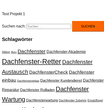
Text Projekt 1
Suchen nach:
Schlagwörter
Dachfenster
Dachfenster-Akademie
Aktion
Büro
Dachfenster-Retter
Dachfenster
Austausch
DachfensterCheck
Dachfenster
einbau
Dachfenster
Dachfenster Kundendienst
Dachfenstereinbau
Dachfenster
Reparatur
Dachfenster Rollladen
Wartung
Dachfensterwartung
Dachfenster Zubehör
Ersatzflügel