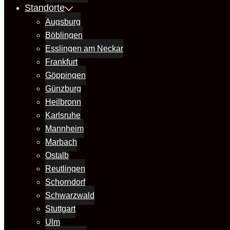
Standorte
Augsburg
Böblingen
Esslingen am Neckar
Frankfurt
Göppingen
Günzburg
Heilbronn
Karlsruhe
Mannheim
Marbach
Ostalb
Reutlingen
Schorndorf
Schwarzwald
Stuttgart
Ulm