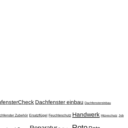
fensterCheck
Dachfenster einbau
Dachfenstereinbau
Handwerk
chfenster Zubehör
Ersatzflügel
Feuchteschutz
Hitzeschutz
Job
Roto
Reparatur