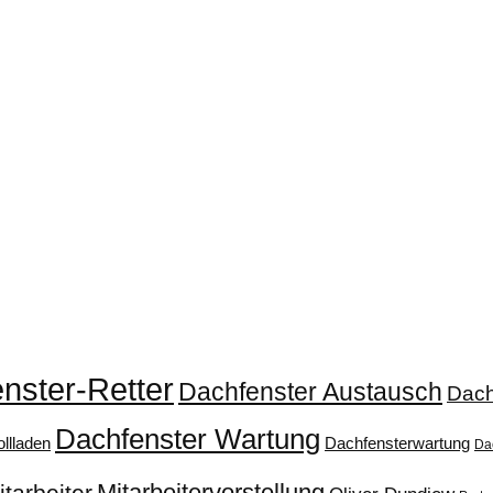
nster-Retter
Dachfenster Austausch
Dach
Dachfenster Wartung
llladen
Dachfensterwartung
Da
Mitarbeitervorstellung
itarbeiter