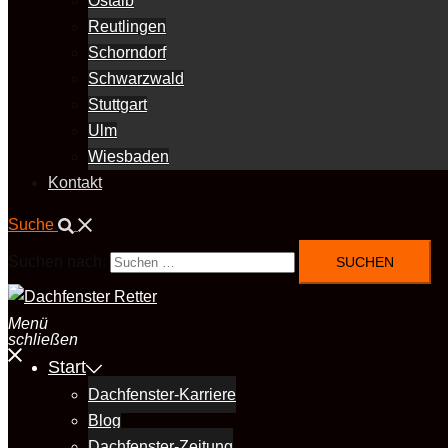
Ostalb
Reutlingen
Schorndorf
Schwarzwald
Stuttgart
Ulm
Wiesbaden
Kontakt
Suche
Suchen nach:
Menü
schließen
Start
Dachfenster-Karriere
Blog
Dachfenster-Zeitung