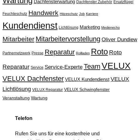
Wartung
Dachfensterwartung
Dachfenster Zubehör
Ersatzflügel
Handwerk
Feuchteschutz
Hitzeschutz
Job
Karriere
Kundendienst
Marketing
Lichtlösung
Medienecho
Mitarbeitervorstellung
Mitarbeiter
Oliver Dundiew
Roto
Reparatur
Roto
Partnernetzwerk
Presse
Rollladen
VELUX
Team
Reparatur
Service-Experte
Service
VELUX Dachfenster
VELUX
VELUX Kundendienst
Lichtlösung
VELUX Schwingfenster
VELUX Reparatur
Veranstaltung
Wartung
Telefon
Rufen Sie uns für eine kostenfreie und