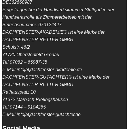
DE362660987
Eingetragen bei der Handwerkskammer Stuttgart in der
Handwerksrolle als Zimmererbetrieb mit der
Betriebsnummer: 670124427
DACHFENSTER-AKADEMIE® ist eine Marke der
DACHFENSTER-RETTER GMBH
Schulstr. 46/2
71720 Oberstenfeld-Gronau
Tel 07062 – 65987-35
E-Mail info[at]dachfenster-akademie.de
DACHFENSTER-GUTACHTER® ist eine Marke der
DACHFENSTER-RETTER GMBH
Rathausplatz 10
71672 Marbach-Rielingshausen
Tel 07144 – 9104265
E-Mail info[at]dachfenster-gutachter.de
Social Media