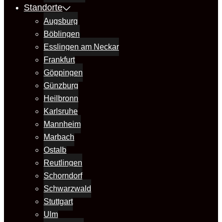
Standorte
Augsburg
Böblingen
Esslingen am Neckar
Frankfurt
Göppingen
Günzburg
Heilbronn
Karlsruhe
Mannheim
Marbach
Ostalb
Reutlingen
Schorndorf
Schwarzwald
Stuttgart
Ulm