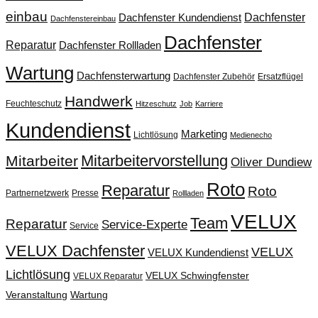
einbau
Dachfenster
Dachfenster Kundendienst
Dachfenstereinbau
Dachfenster
Reparatur
Dachfenster Rollladen
Wartung
Dachfensterwartung
Dachfenster Zubehör
Ersatzflügel
Handwerk
Feuchteschutz
Hitzeschutz
Job
Karriere
Kundendienst
Marketing
Lichtlösung
Medienecho
Mitarbeitervorstellung
Mitarbeiter
Oliver Dundiew
Roto
Reparatur
Roto
Partnernetzwerk
Presse
Rollladen
VELUX
Team
Reparatur
Service-Experte
Service
VELUX Dachfenster
VELUX
VELUX Kundendienst
Lichtlösung
VELUX Schwingfenster
VELUX Reparatur
Veranstaltung
Wartung