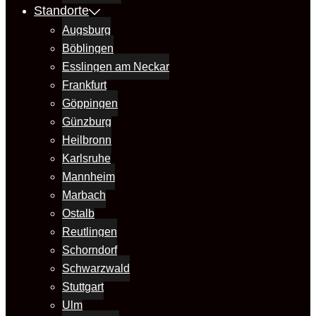
Standorte
Augsburg
Böblingen
Esslingen am Neckar
Frankfurt
Göppingen
Günzburg
Heilbronn
Karlsruhe
Mannheim
Marbach
Ostalb
Reutlingen
Schorndorf
Schwarzwald
Stuttgart
Ulm