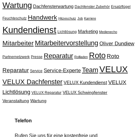
Wartung
Dachfensterwartung
Dachfenster Zubehör
Ersatzflügel
Handwerk
Feuchteschutz
Hitzeschutz
Job
Karriere
Kundendienst
Marketing
Lichtlösung
Medienecho
Mitarbeitervorstellung
Mitarbeiter
Oliver Dundiew
Roto
Reparatur
Roto
Partnernetzwerk
Presse
Rollladen
VELUX
Team
Reparatur
Service-Experte
Service
VELUX Dachfenster
VELUX
VELUX Kundendienst
Lichtlösung
VELUX Schwingfenster
VELUX Reparatur
Veranstaltung
Wartung
Telefon
Rufen Sie uns für eine kostenfreie und