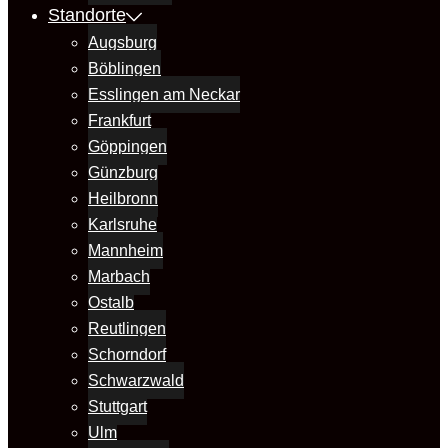
Standorte
Augsburg
Böblingen
Esslingen am Neckar
Frankfurt
Göppingen
Günzburg
Heilbronn
Karlsruhe
Mannheim
Marbach
Ostalb
Reutlingen
Schorndorf
Schwarzwald
Stuttgart
Ulm