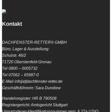
Kontakt
DACHFENSTER-RETTER® GMBH
Büro, Lager & Ausstellung:
Schulstr. 46/2
71720 Oberstenfeld-Gronau
Tel 0800 – 0005732
Tel 07062 – 65987-0
E-Mail info[at]dachfenster-retter.de
Geschäftsführerin: Sara Dundiew
Handelsregister: HR B 790508
Registergericht: Amtsgericht Stuttgart
Umsatzsteuer-Identifikationsnummer gem. § 27a UStG: