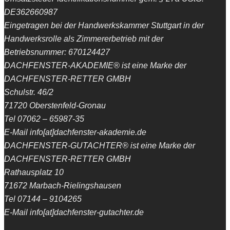
DE362660987
Eingetragen bei der Handwerkskammer Stuttgart in der
Handwerksrolle als Zimmererbetrieb mit der
Betriebsnummer: 670124427
DACHFENSTER-AKADEMIE® ist eine Marke der
DACHFENSTER-RETTER GMBH
Schulstr. 46/2
71720 Oberstenfeld-Gronau
Tel 07062 – 65987-35
E-Mail info[at]dachfenster-akademie.de
DACHFENSTER-GUTACHTER® ist eine Marke der
DACHFENSTER-RETTER GMBH
Rathausplatz 10
71672 Marbach-Rielingshausen
Tel 07144 – 9104265
E-Mail info[at]dachfenster-gutachter.de