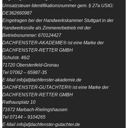
Umsatzsteuer-Identifikationsnummer gem. § 27a UStG:
DE362660987
Eingetragen bei der Handwerkskammer Stuttgart in der
Handwerksrolle als Zimmererbetrieb mit der
Betriebsnummer: 670124427
DACHFENSTER-AKADEMIE® ist eine Marke der
DACHFENSTER-RETTER GMBH
Schulstr. 46/2
71720 Oberstenfeld-Gronau
Tel 07062 – 65987-35
E-Mail info[at]dachfenster-akademie.de
DACHFENSTER-GUTACHTER® ist eine Marke der
DACHFENSTER-RETTER GMBH
Rathausplatz 10
71672 Marbach-Rielingshausen
Tel 07144 – 9104265
E-Mail info[at]dachfenster-gutachter.de