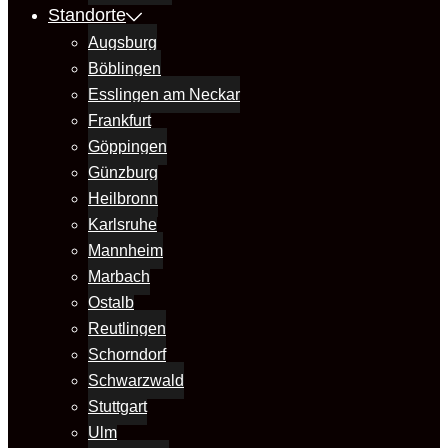
Standorte
Augsburg
Böblingen
Esslingen am Neckar
Frankfurt
Göppingen
Günzburg
Heilbronn
Karlsruhe
Mannheim
Marbach
Ostalb
Reutlingen
Schorndorf
Schwarzwald
Stuttgart
Ulm