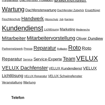
Dachfenster Rollladen
Wartung
Dachfensterwartung
Dachfenster Zubehör
Ersatzflügel
Handwerk
Feuchteschutz
Hitzeschutz
Job
Karriere
Kundendienst
Marketing
Lichtlösung
Medienecho
Mitarbeitervorstellung
Mitarbeiter
Oliver Dundiew
Roto
Reparatur
Roto
Partnernetzwerk
Presse
Rollladen
VELUX
Team
Reparatur
Service-Experte
Service
VELUX Dachfenster
VELUX
VELUX Kundendienst
Lichtlösung
VELUX Schwingfenster
VELUX Reparatur
Veranstaltung
Wartung
Telefon