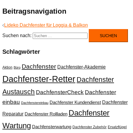
Beitragsnavigation
Lideko Dachfenster für Loggia & Balkon
Suchen nach:
Schlagwörter
Dachfenster
Dachfenster-Akademie
Aktion
Büro
Dachfenster-Retter
Dachfenster
Austausch
DachfensterCheck
Dachfenster
einbau
Dachfenster
Dachfenster Kundendienst
Dachfenstereinbau
Dachfenster
Reparatur
Dachfenster Rollladen
Wartung
Dachfensterwartung
Dachfenster Zubehör
Ersatzflügel