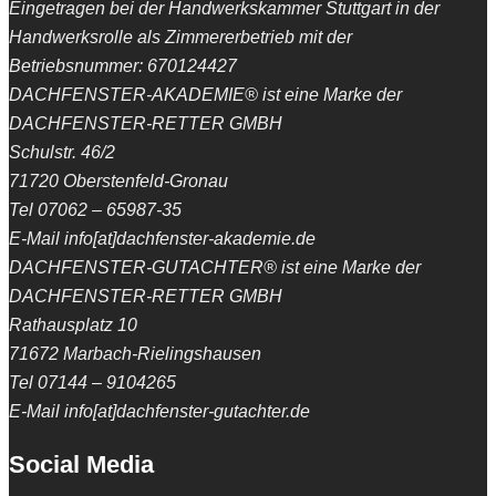
Eingetragen bei der Handwerkskammer Stuttgart in der
Handwerksrolle als Zimmererbetrieb mit der
Betriebsnummer: 670124427
DACHFENSTER-AKADEMIE® ist eine Marke der
DACHFENSTER-RETTER GMBH
Schulstr. 46/2
71720 Oberstenfeld-Gronau
Tel 07062 – 65987-35
E-Mail info[at]dachfenster-akademie.de
DACHFENSTER-GUTACHTER® ist eine Marke der
DACHFENSTER-RETTER GMBH
Rathausplatz 10
71672 Marbach-Rielingshausen
Tel 07144 – 9104265
E-Mail info[at]dachfenster-gutachter.de
Social Media