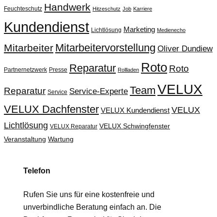
Handwerk
Feuchteschutz
Hitzeschutz
Job
Karriere
Kundendienst
Marketing
Lichtlösung
Medienecho
Mitarbeitervorstellung
Mitarbeiter
Oliver Dundiew
Roto
Reparatur
Roto
Partnernetzwerk
Presse
Rollladen
VELUX
Team
Reparatur
Service-Experte
Service
VELUX Dachfenster
VELUX
VELUX Kundendienst
Lichtlösung
VELUX Schwingfenster
VELUX Reparatur
Veranstaltung
Wartung
Telefon
Rufen Sie uns für eine kostenfreie und
unverbindliche Beratung einfach an. Die