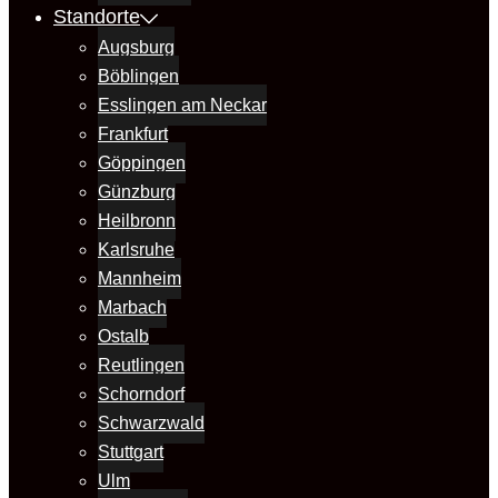
Standorte
Augsburg
Böblingen
Esslingen am Neckar
Frankfurt
Göppingen
Günzburg
Heilbronn
Karlsruhe
Mannheim
Marbach
Ostalb
Reutlingen
Schorndorf
Schwarzwald
Stuttgart
Ulm