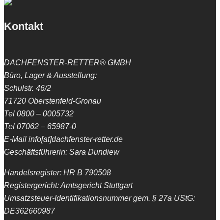
Kontakt
DACHFENSTER-RETTER® GMBH
Büro, Lager & Ausstellung:
Schulstr. 46/2
71720 Oberstenfeld-Gronau
Tel 0800 – 0005732
Tel 07062 – 65987-0
E-Mail info[at]dachfenster-retter.de
Geschäftsführerin: Sara Dundiew
Handelsregister: HR B 790508
Registergericht: Amtsgericht Stuttgart
Umsatzsteuer-Identifikationsnummer gem. § 27a UStG:
DE362660987