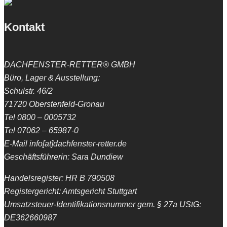
Kontakt
DACHFENSTER-RETTER® GMBH
Büro, Lager & Ausstellung:
Schulstr. 46/2
71720 Oberstenfeld-Gronau
Tel 0800 – 0005732
Tel 07062 – 65987-0
E-Mail info[at]dachfenster-retter.de
Geschäftsführerin: Sara Dundiew
Handelsregister: HR B 790508
Registergericht: Amtsgericht Stuttgart
Umsatzsteuer-Identifikationsnummer gem. § 27a UStG:
DE362660987