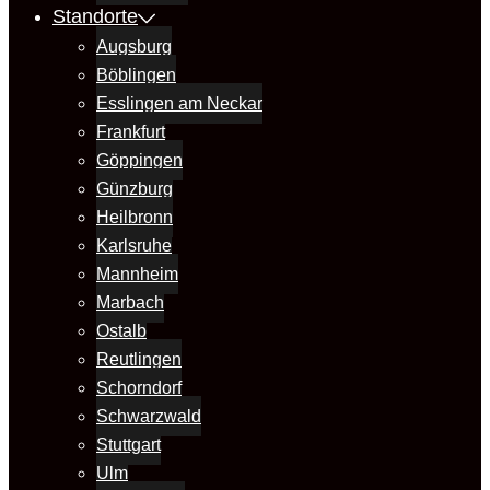
Standorte
Augsburg
Böblingen
Esslingen am Neckar
Frankfurt
Göppingen
Günzburg
Heilbronn
Karlsruhe
Mannheim
Marbach
Ostalb
Reutlingen
Schorndorf
Schwarzwald
Stuttgart
Ulm