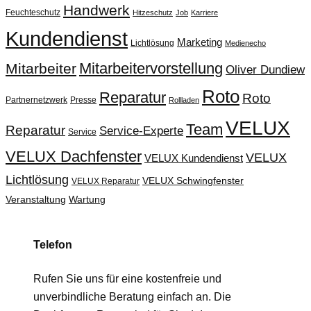
Handwerk
Feuchteschutz
Hitzeschutz
Job
Karriere
Kundendienst
Marketing
Lichtlösung
Medienecho
Mitarbeitervorstellung
Mitarbeiter
Oliver Dundiew
Roto
Reparatur
Roto
Partnernetzwerk
Presse
Rollladen
VELUX
Team
Reparatur
Service-Experte
Service
VELUX Dachfenster
VELUX
VELUX Kundendienst
Lichtlösung
VELUX Schwingfenster
VELUX Reparatur
Veranstaltung
Wartung
Telefon
Rufen Sie uns für eine kostenfreie und
unverbindliche Beratung einfach an. Die