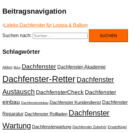
Beitragsnavigation
Lideko Dachfenster für Loggia & Balkon
Suchen nach:
Schlagwörter
Dachfenster
Dachfenster-Akademie
Aktion
Büro
Dachfenster-Retter
Dachfenster
Austausch
DachfensterCheck
Dachfenster
einbau
Dachfenster
Dachfenster Kundendienst
Dachfenstereinbau
Dachfenster
Reparatur
Dachfenster Rollladen
Wartung
Dachfensterwartung
Dachfenster Zubehör
Ersatzflügel