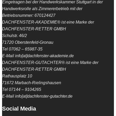
Eingetragen bei der Handwerkskammer Stuttgart in der
Handwerksrolle als Zimmererbetrieb mit der
Betriebsnummer: 670124427
DACHFENSTER-AKADEMIE® ist eine Marke der
DACHFENSTER-RETTER GMBH
Schulstr. 46/2
71720 Oberstenfeld-Gronau
Tel 07062 – 65987-35
E-Mail info[at]dachfenster-akademie.de
DACHFENSTER-GUTACHTER® ist eine Marke der
DACHFENSTER-RETTER GMBH
Rathausplatz 10
71672 Marbach-Rielingshausen
Tel 07144 – 9104265
E-Mail info[at]dachfenster-gutachter.de
Social Media