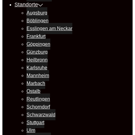
Standorte
Augsburg
Böblingen
Esslingen am Neckar
Frankfurt
Göppingen
Günzburg
Heilbronn
Karlsruhe
Mannheim
Marbach
Ostalb
Reutlingen
Schorndorf
Schwarzwald
Stuttgart
Ulm