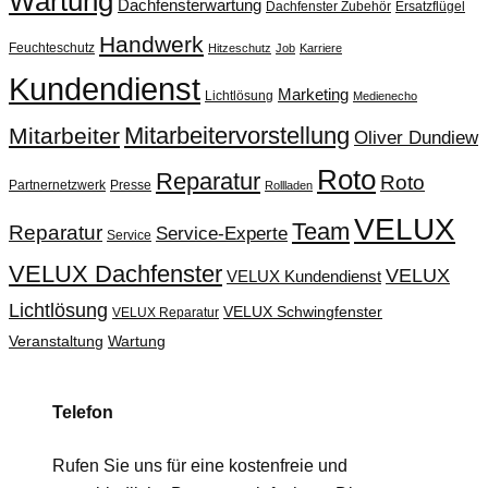
Wartung
Dachfensterwartung
Dachfenster Zubehör
Ersatzflügel
Handwerk
Feuchteschutz
Hitzeschutz
Job
Karriere
Kundendienst
Marketing
Lichtlösung
Medienecho
Mitarbeitervorstellung
Mitarbeiter
Oliver Dundiew
Roto
Reparatur
Roto
Partnernetzwerk
Presse
Rollladen
VELUX
Team
Reparatur
Service-Experte
Service
VELUX Dachfenster
VELUX
VELUX Kundendienst
Lichtlösung
VELUX Schwingfenster
VELUX Reparatur
Veranstaltung
Wartung
Telefon
Rufen Sie uns für eine kostenfreie und