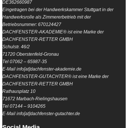
DE362660987
Eingetragen bei der Handwerkskammer Stuttgart in der
Handwerksrolle als Zimmererbetrieb mit der
Betriebsnummer: 670124427
DACHFENSTER-AKADEMIE® ist eine Marke der
DACHFENSTER-RETTER GMBH
Schulstr. 46/2
71720 Oberstenfeld-Gronau
Tel 07062 – 65987-35
E-Mail info[at]dachfenster-akademie.de
DACHFENSTER-GUTACHTER® ist eine Marke der
DACHFENSTER-RETTER GMBH
Rathausplatz 10
71672 Marbach-Rielingshausen
Tel 07144 – 9104265
E-Mail info[at]dachfenster-gutachter.de
Social Media