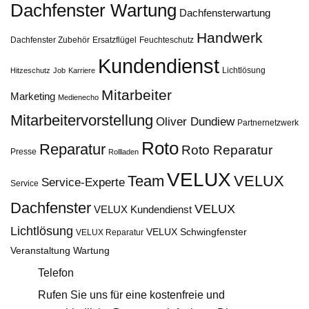
Dachfenster Wartung
Dachfensterwartung
Handwerk
Dachfenster Zubehör
Ersatzflügel
Feuchteschutz
Kundendienst
Lichtlösung
Hitzeschutz
Job
Karriere
Mitarbeiter
Marketing
Medienecho
Mitarbeitervorstellung
Oliver Dundiew
Partnernetzwerk
Roto
Reparatur
Roto Reparatur
Presse
Rollladen
VELUX
Team
VELUX
Service-Experte
Service
Dachfenster
VELUX
VELUX Kundendienst
Lichtlösung
VELUX Schwingfenster
VELUX Reparatur
Veranstaltung
Wartung
Telefon
Rufen Sie uns für eine kostenfreie und