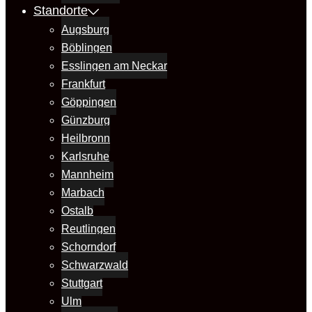
Standorte
Augsburg
Böblingen
Esslingen am Neckar
Frankfurt
Göppingen
Günzburg
Heilbronn
Karlsruhe
Mannheim
Marbach
Ostalb
Reutlingen
Schorndorf
Schwarzwald
Stuttgart
Ulm