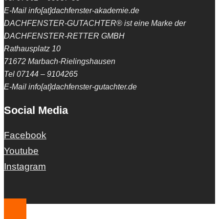
E-Mail info[at]dachfenster-akademie.de
DACHFENSTER-GUTACHTER® ist eine Marke der
DACHFENSTER-RETTER GMBH
Rathausplatz 10
71672 Marbach-Rielingshausen
Tel 07144 – 9104265
E-Mail info[at]dachfenster-gutachter.de
Social Media
Facebook
Youtube
Instagram