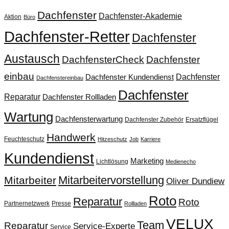
Dachfenster
Dachfenster-Akademie
Aktion
Büro
Dachfenster-Retter
Dachfenster
Austausch
DachfensterCheck
Dachfenster
einbau
Dachfenster
Dachfenster Kundendienst
Dachfenstereinbau
Dachfenster
Reparatur
Dachfenster Rollladen
Wartung
Dachfensterwartung
Dachfenster Zubehör
Ersatzflügel
Handwerk
Feuchteschutz
Hitzeschutz
Job
Karriere
Kundendienst
Marketing
Lichtlösung
Medienecho
Mitarbeitervorstellung
Mitarbeiter
Oliver Dundiew
Roto
Reparatur
Roto
Partnernetzwerk
Presse
Rollladen
VELUX
Team
Reparatur
Service-Experte
Service