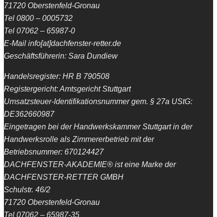
71720 Oberstenfeld-Gronau
Tel 0800 – 0005732
Tel 07062 – 65987-0
E-Mail info[at]dachfenster-retter.de
Geschäftsführerin: Sara Dundiew
Handelsregister: HR B 790508
Registergericht: Amtsgericht Stuttgart
Umsatzsteuer-Identifikationsnummer gem. § 27a UStG:
DE362660987
Eingetragen bei der Handwerkskammer Stuttgart in der
Handwerksrolle als Zimmererbetrieb mit der
Betriebsnummer: 670124427
DACHFENSTER-AKADEMIE® ist eine Marke der
DACHFENSTER-RETTER GMBH
Schulstr. 46/2
71720 Oberstenfeld-Gronau
Tel 07062 – 65987-35