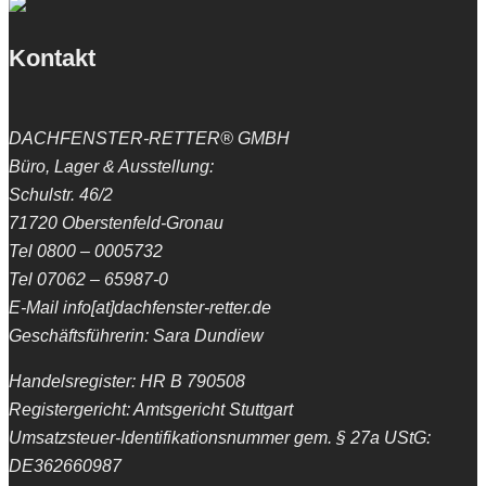
Kontakt
DACHFENSTER-RETTER® GMBH
Büro, Lager & Ausstellung:
Schulstr. 46/2
71720 Oberstenfeld-Gronau
Tel 0800 – 0005732
Tel 07062 – 65987-0
E-Mail info[at]dachfenster-retter.de
Geschäftsführerin: Sara Dundiew
Handelsregister: HR B 790508
Registergericht: Amtsgericht Stuttgart
Umsatzsteuer-Identifikationsnummer gem. § 27a UStG:
DE362660987