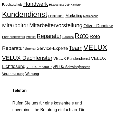
Handwerk
Feuchteschutz
Hitzeschutz
Job
Karriere
Kundendienst
Marketing
Lichtlösung
Medienecho
Mitarbeitervorstellung
Mitarbeiter
Oliver Dundiew
Roto
Reparatur
Roto
Partnernetzwerk
Presse
Rollladen
VELUX
Team
Reparatur
Service-Experte
Service
VELUX Dachfenster
VELUX
VELUX Kundendienst
Lichtlösung
VELUX Schwingfenster
VELUX Reparatur
Veranstaltung
Wartung
Telefon
Rufen Sie uns für eine kostenfreie und
unverbindliche Beratung einfach an. Die