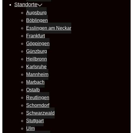
Standorte
Augsburg
Böblingen
Esslingen am Neckar
Frankfurt
Göppingen
Günzburg
Heilbronn
Karlsruhe
Mannheim
Marbach
Ostalb
Reutlingen
Schorndorf
Schwarzwald
Stuttgart
Ulm