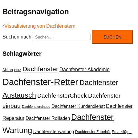
Beitragsnavigation
Visualisierung von Dachfenstern
Suchen nach:
Schlagwörter
Dachfenster
Dachfenster-Akademie
Aktion
Büro
Dachfenster-Retter
Dachfenster
Austausch
DachfensterCheck
Dachfenster
einbau
Dachfenster
Dachfenster Kundendienst
Dachfenstereinbau
Dachfenster
Reparatur
Dachfenster Rollladen
Wartung
Dachfensterwartung
Dachfenster Zubehör
Ersatzflügel