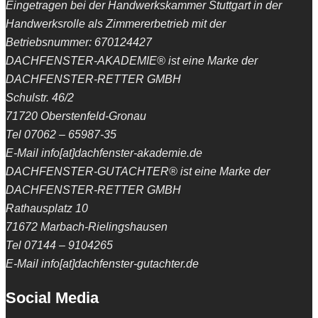
Eingetragen bei der Handwerkskammer Stuttgart in der
Handwerksrolle als Zimmererbetrieb mit der
Betriebsnummer: 670124427
DACHFENSTER-AKADEMIE® ist eine Marke der
DACHFENSTER-RETTER GMBH
Schulstr. 46/2
71720 Oberstenfeld-Gronau
Tel 07062 – 65987-35
E-Mail info[at]dachfenster-akademie.de
DACHFENSTER-GUTACHTER® ist eine Marke der
DACHFENSTER-RETTER GMBH
Rathausplatz 10
71672 Marbach-Rielingshausen
Tel 07144 – 9104265
E-Mail info[at]dachfenster-gutachter.de
Social Media