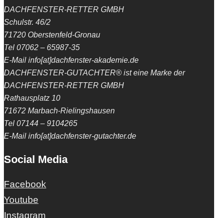
DACHFENSTER-RETTER GMBH
Schulstr. 46/2
71720 Oberstenfeld-Gronau
Tel 07062 – 65987-35
E-Mail info[at]dachfenster-akademie.de
DACHFENSTER-GUTACHTER® ist eine Marke der
DACHFENSTER-RETTER GMBH
Rathausplatz 10
71672 Marbach-Rielingshausen
Tel 07144 – 9104265
E-Mail info[at]dachfenster-gutachter.de
Social Media
Facebook
Youtube
Instagram