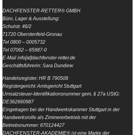
DACHFENSTER-RETTER® GMBH
Büro, Lager & Ausstellung:
Schulstr. 46/2
71720 Oberstenfeld-Gronau
Tel 0800 – 0005732
Tel 07062 – 65987-0
E-Mail info[at]dachfenster-retter.de
Geschäftsführerin: Sara Dundiew
Handelsregister: HR B 790508
Registergericht: Amtsgericht Stuttgart
Umsatzsteuer-Identifikationsnummer gem. § 27a UStG:
DE362660987
Eingetragen bei der Handwerkskammer Stuttgart in der
Handwerksrolle als Zimmererbetrieb mit der
Betriebsnummer: 670124427
DACHFENSTER-AKADEMIE® ist eine Marke der