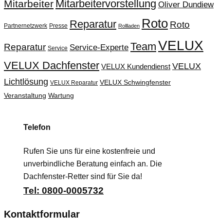
Mitarbeitervorstellung
Mitarbeiter
Oliver Dundiew
Roto
Reparatur
Roto
Partnernetzwerk
Presse
Rollladen
VELUX
Team
Reparatur
Service-Experte
Service
VELUX Dachfenster
VELUX
VELUX Kundendienst
Lichtlösung
VELUX Schwingfenster
VELUX Reparatur
Veranstaltung
Wartung
Telefon
Rufen Sie uns für eine kostenfreie und
unverbindliche Beratung einfach an. Die
Dachfenster-Retter sind für Sie da!
Tel: 0800-0005732
Kontaktformular