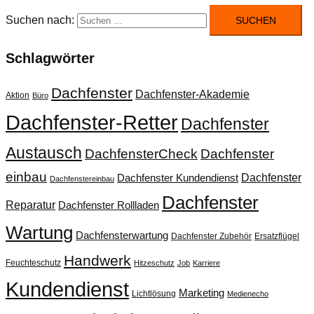
Suchen nach:
Schlagwörter
Dachfenster
Dachfenster-Akademie
Aktion
Büro
Dachfenster-Retter
Dachfenster
Austausch
DachfensterCheck
Dachfenster
einbau
Dachfenster
Dachfenster Kundendienst
Dachfenstereinbau
Dachfenster
Reparatur
Dachfenster Rollladen
Wartung
Dachfensterwartung
Dachfenster Zubehör
Ersatzflügel
Handwerk
Feuchteschutz
Hitzeschutz
Job
Karriere
Kundendienst
Marketing
Lichtlösung
Medienecho