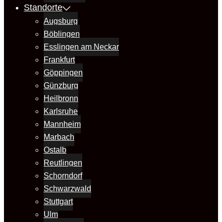
Standorte
Augsburg
Böblingen
Esslingen am Neckar
Frankfurt
Göppingen
Günzburg
Heilbronn
Karlsruhe
Mannheim
Marbach
Ostalb
Reutlingen
Schorndorf
Schwarzwald
Stuttgart
Ulm