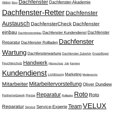
Dachfenster
Dachfenster-Akademie
Aktion
Büro
Dachfenster-Retter
Dachfenster
Austausch
DachfensterCheck
Dachfenster
einbau
Dachfenster
Dachfenster Kundendienst
Dachfenstereinbau
Dachfenster
Reparatur
Dachfenster Rollladen
Wartung
Dachfensterwartung
Dachfenster Zubehör
Ersatzflügel
Handwerk
Feuchteschutz
Hitzeschutz
Job
Karriere
Kundendienst
Marketing
Lichtlösung
Medienecho
Mitarbeitervorstellung
Mitarbeiter
Oliver Dundiew
Roto
Reparatur
Roto
Partnernetzwerk
Presse
Rollladen
VELUX
Team
Reparatur
Service-Experte
Service