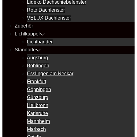
Lideko Dachschiebefenster
Roto Dachfenster
VELUX Dachfenster
Zubehör
Lichtkuppel
Lichtbänder
Standorte
Augsburg
Böblingen
Esslingen am Neckar
Frankfurt
Göppingen
Günzburg
Heilbronn
Karlsruhe
Mannheim
Marbach