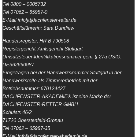
Tel 0800 – 0005732
Tel 07062 – 65987-0
E-Mail info[at]dachfenster-retter.de
Geschäftsführerin: Sara Dundiew
Handelsregister: HR B 790508
Registergericht: Amtsgericht Stuttgart
Umsatzsteuer-Identifikationsnummer gem. § 27a UStG:
DE362660987
Eingetragen bei der Handwerkskammer Stuttgart in der
Handwerksrolle als Zimmererbetrieb mit der
Betriebsnummer: 670124427
DACHFENSTER-AKADEMIE® ist eine Marke der
DACHFENSTER-RETTER GMBH
Schulstr. 46/2
71720 Oberstenfeld-Gronau
Tel 07062 – 65987-35
E-Mail info[at]dachfenster-akademie.de