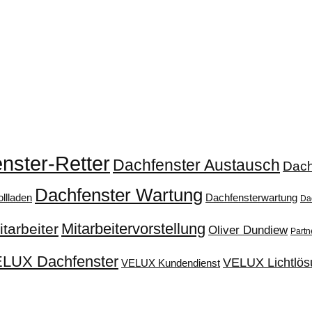
nster-Retter
Dachfenster Austausch
Dach
Dachfenster Wartung
llladen
Dachfensterwartung
Da
Mitarbeitervorstellung
itarbeiter
Oliver Dundiew
Partn
LUX Dachfenster
VELUX Lichtlös
VELUX Kundendienst