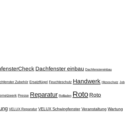
fensterCheck
Dachfenster einbau
Dachfenstereinbau
Handwerk
chfenster Zubehör
Ersatzflügel
Feuchteschutz
Hitzeschutz
Job
Roto
Reparatur
Roto
ernetzwerk
Presse
Rollladen
ung
VELUX Schwingfenster
Veranstaltung
Wartung
VELUX Reparatur