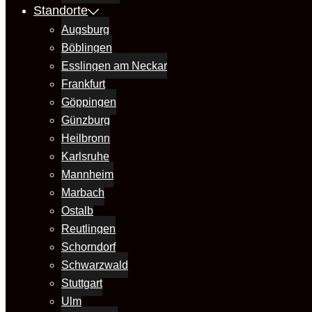
Standorte
Augsburg
Böblingen
Esslingen am Neckar
Frankfurt
Göppingen
Günzburg
Heilbronn
Karlsruhe
Mannheim
Marbach
Ostalb
Reutlingen
Schorndorf
Schwarzwald
Stuttgart
Ulm