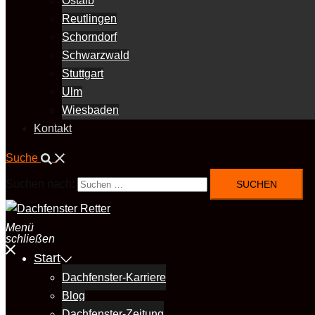
Ostalb
Reutlingen
Schorndorf
Schwarzwald
Stuttgart
Ulm
Wiesbaden
Kontakt
Suche
Suchen nach:
Menü
schließen
Start
Dachfenster-Karriere
Blog
Dachfenster-Zeitung