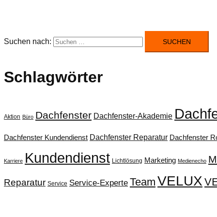
Suchen nach:
Schlagwörter
Dachfe
Dachfenster
Dachfenster-Akademie
Aktion
Büro
Dachfenster Reparatur
Dachfenster Kundendienst
Dachfenster Ro
Kundendienst
M
Marketing
Lichtlösung
Karriere
Medienecho
VELUX
Team
VE
Reparatur
Service-Experte
Service