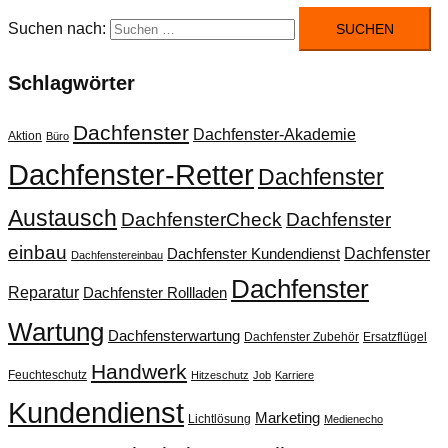
Suchen nach:
Schlagwörter
Dachfenster
Dachfenster-Akademie
Aktion
Büro
Dachfenster-Retter
Dachfenster
Austausch
DachfensterCheck
Dachfenster
einbau
Dachfenster
Dachfenster Kundendienst
Dachfenstereinbau
Dachfenster
Reparatur
Dachfenster Rollladen
Wartung
Dachfensterwartung
Dachfenster Zubehör
Ersatzflügel
Handwerk
Feuchteschutz
Hitzeschutz
Job
Karriere
Kundendienst
Marketing
Lichtlösung
Medienecho