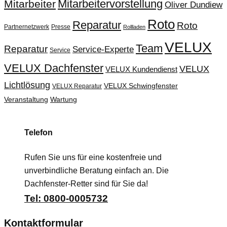
Mitarbeitervorstellung
Mitarbeiter
Oliver Dundiew
Roto
Reparatur
Roto
Partnernetzwerk
Presse
Rollladen
VELUX
Team
Reparatur
Service-Experte
Service
VELUX Dachfenster
VELUX
VELUX Kundendienst
Lichtlösung
VELUX Schwingfenster
VELUX Reparatur
Veranstaltung
Wartung
Telefon
Rufen Sie uns für eine kostenfreie und
unverbindliche Beratung einfach an. Die
Dachfenster-Retter sind für Sie da!
Tel: 0800-0005732
Kontaktformular