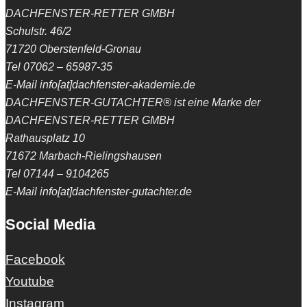
DACHFENSTER-RETTER GMBH
Schulstr. 46/2
71720 Oberstenfeld-Gronau
Tel 07062 – 65987-35
E-Mail info[at]dachfenster-akademie.de
DACHFENSTER-GUTACHTER® ist eine Marke der
DACHFENSTER-RETTER GMBH
Rathausplatz 10
71672 Marbach-Rielingshausen
Tel 07144 – 9104265
E-Mail info[at]dachfenster-gutachter.de
Social Media
Facebook
Youtube
Instagram