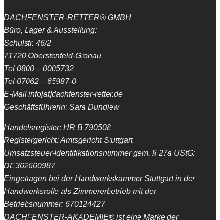
DACHFENSTER-RETTER® GMBH
Büro, Lager & Ausstellung:
Schulstr. 46/2
71720 Oberstenfeld-Gronau
Tel 0800 – 0005732
Tel 07062 – 65987-0
E-Mail info[at]dachfenster-retter.de
Geschäftsführerin: Sara Dundiew
Handelsregister: HR B 790508
Registergericht: Amtsgericht Stuttgart
Umsatzsteuer-Identifikationsnummer gem. § 27a UStG:
DE362660987
Eingetragen bei der Handwerkskammer Stuttgart in der
Handwerksrolle als Zimmererbetrieb mit der
Betriebsnummer: 670124427
DACHFENSTER-AKADEMIE® ist eine Marke der