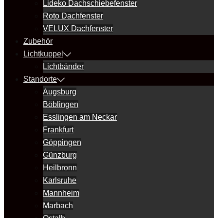
Lideko Dachschiebefenster
Roto Dachfenster
VELUX Dachfenster
Zubehör
Lichtkuppel
Lichtbänder
Standorte
Augsburg
Böblingen
Esslingen am Neckar
Frankfurt
Göppingen
Günzburg
Heilbronn
Karlsruhe
Mannheim
Marbach