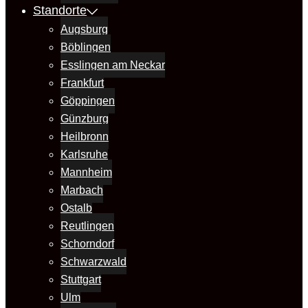
Standorte
Augsburg
Böblingen
Esslingen am Neckar
Frankfurt
Göppingen
Günzburg
Heilbronn
Karlsruhe
Mannheim
Marbach
Ostalb
Reutlingen
Schorndorf
Schwarzwald
Stuttgart
Ulm