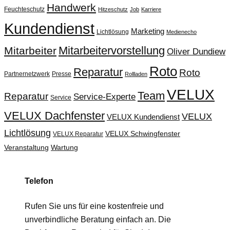
Handwerk
Feuchteschutz
Hitzeschutz
Job
Karriere
Kundendienst
Marketing
Lichtlösung
Medienecho
Mitarbeitervorstellung
Mitarbeiter
Oliver Dundiew
Roto
Reparatur
Roto
Partnernetzwerk
Presse
Rollladen
VELUX
Team
Reparatur
Service-Experte
Service
VELUX Dachfenster
VELUX
VELUX Kundendienst
Lichtlösung
VELUX Schwingfenster
VELUX Reparatur
Veranstaltung
Wartung
Telefon
Rufen Sie uns für eine kostenfreie und
unverbindliche Beratung einfach an. Die