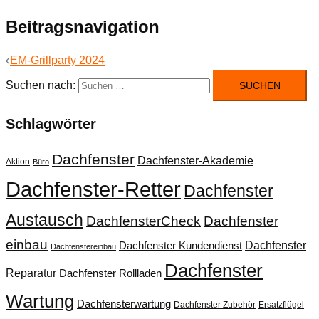
Beitragsnavigation
EM-Grillparty 2024
Suchen nach:
Schlagwörter
Dachfenster
Dachfenster-Akademie
Aktion
Büro
Dachfenster-Retter
Dachfenster
Austausch
DachfensterCheck
Dachfenster
einbau
Dachfenster
Dachfenster Kundendienst
Dachfenstereinbau
Dachfenster
Reparatur
Dachfenster Rollladen
Wartung
Dachfensterwartung
Dachfenster Zubehör
Ersatzflügel