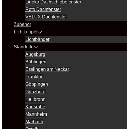
Lideko Dachschiebefenster
Roto Dachfenster
VELUX Dachfenster
Zubehör
Lichtkuppel
Lichtbänder
Standorte
Augsburg
Böblingen
Esslingen am Neckar
Frankfurt
Göppingen
Günzburg
Heilbronn
Karlsruhe
Mannheim
Marbach