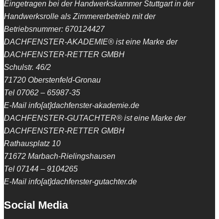
Eingetragen bei der Handwerkskammer Stuttgart in der
Handwerksrolle als Zimmererbetrieb mit der
Betriebsnummer: 670124427
DACHFENSTER-AKADEMIE® ist eine Marke der
DACHFENSTER-RETTER GMBH
Schulstr. 46/2
71720 Oberstenfeld-Gronau
Tel 07062 – 65987-35
E-Mail info[at]dachfenster-akademie.de
DACHFENSTER-GUTACHTER® ist eine Marke der
DACHFENSTER-RETTER GMBH
Rathausplatz 10
71672 Marbach-Rielingshausen
Tel 07144 – 9104265
E-Mail info[at]dachfenster-gutachter.de
Social Media