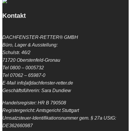
Kontakt
DACHFENSTER-RETTER® GMBH
Büro, Lager & Ausstellung:
Schulstr. 46/2
71720 Oberstenfeld-Gronau
Tel 0800 – 0005732
Tel 07062 – 65987-0
E-Mail info[at]dachfenster-retter.de
Geschäftsführerin: Sara Dundiew
Handelsregister: HR B 790508
Registergericht: Amtsgericht Stuttgart
Umsatzsteuer-Identifikationsnummer gem. § 27a UStG:
DE362660987