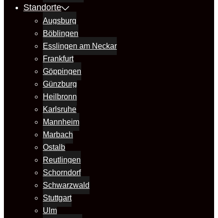
Standorte
Augsburg
Böblingen
Esslingen am Neckar
Frankfurt
Göppingen
Günzburg
Heilbronn
Karlsruhe
Mannheim
Marbach
Ostalb
Reutlingen
Schorndorf
Schwarzwald
Stuttgart
Ulm