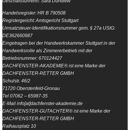
Geschäftsführerin: Sara Dundiew
Handelsregister: HR B 790508
Registergericht: Amtsgericht Stuttgart
Umsatzsteuer-Identifikationsnummer gem. § 27a UStG:
DE362660987
Eingetragen bei der Handwerkskammer Stuttgart in der
Handwerksrolle als Zimmererbetrieb mit der
Betriebsnummer: 670124427
DACHFENSTER-AKADEMIE® ist eine Marke der
DACHFENSTER-RETTER GMBH
Schulstr. 46/2
71720 Oberstenfeld-Gronau
Tel 07062 – 65987-35
E-Mail info[at]dachfenster-akademie.de
DACHFENSTER-GUTACHTER® ist eine Marke der
DACHFENSTER-RETTER GMBH
Rathausplatz 10