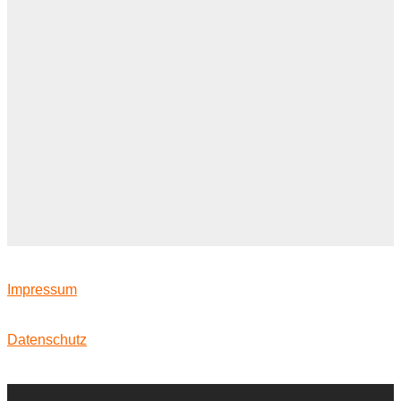
Produktwarnung von VELUX: Spontaner
Glasbruch möglich
Die DACHFENSTER-RETTER stellen sich vor
Dachfenster-Austausch-Aktion
Die DACHFENSTER-RETTER stellen sich vor
Impressum
Datenschutz