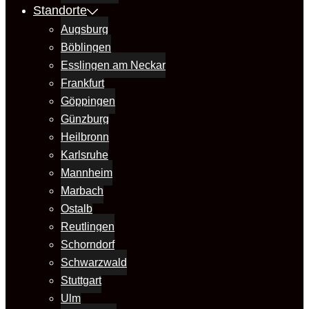
Standorte
Augsburg
Böblingen
Esslingen am Neckar
Frankfurt
Göppingen
Günzburg
Heilbronn
Karlsruhe
Mannheim
Marbach
Ostalb
Reutlingen
Schorndorf
Schwarzwald
Stuttgart
Ulm