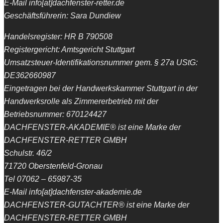
E-Mail info[at]dachfenster-retter.de
Geschäftsführerin: Sara Dundiew
Handelsregister: HR B 790508
Registergericht: Amtsgericht Stuttgart
Umsatzsteuer-Identifikationsnummer gem. § 27a UStG:
DE362660987
Eingetragen bei der Handwerkskammer Stuttgart in der
Handwerksrolle als Zimmererbetrieb mit der
Betriebsnummer: 670124427
DACHFENSTER-AKADEMIE® ist eine Marke der
DACHFENSTER-RETTER GMBH
Schulstr. 46/2
71720 Oberstenfeld-Gronau
Tel 07062 – 65987-35
E-Mail info[at]dachfenster-akademie.de
DACHFENSTER-GUTACHTER® ist eine Marke der
DACHFENSTER-RETTER GMBH