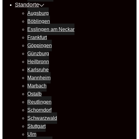
Standorte
Augsburg
Böblingen
Esslingen am Neckar
Frankfurt
Göppingen
Günzburg
Heilbronn
Karlsruhe
Mannheim
Marbach
Ostalb
Reutlingen
Schorndorf
Schwarzwald
Stuttgart
Ulm