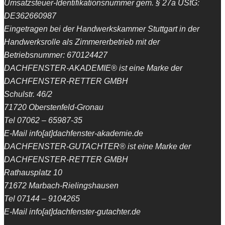
Umsatzsteuer-Identifikationsnummer gem. § 27a UStG:
DE362660987
Eingetragen bei der Handwerkskammer Stuttgart in der
Handwerksrolle als Zimmererbetrieb mit der
Betriebsnummer: 670124427
DACHFENSTER-AKADEMIE® ist eine Marke der
DACHFENSTER-RETTER GMBH
Schulstr. 46/2
71720 Oberstenfeld-Gronau
Tel 07062 – 65987-35
E-Mail info[at]dachfenster-akademie.de
DACHFENSTER-GUTACHTER® ist eine Marke der
DACHFENSTER-RETTER GMBH
Rathausplatz 10
71672 Marbach-Rielingshausen
Tel 07144 – 9104265
E-Mail info[at]dachfenster-gutachter.de