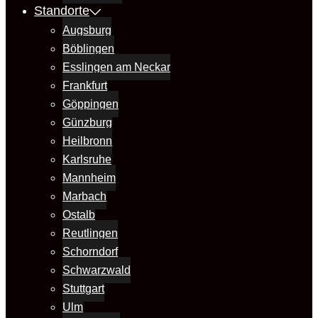
Standorte
Augsburg
Böblingen
Esslingen am Neckar
Frankfurt
Göppingen
Günzburg
Heilbronn
Karlsruhe
Mannheim
Marbach
Ostalb
Reutlingen
Schorndorf
Schwarzwald
Stuttgart
Ulm