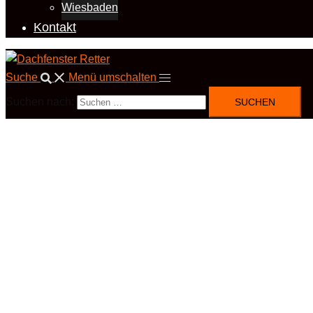
Wiesbaden
Kontakt
Suche
Menü umschalten
Suchen nach: