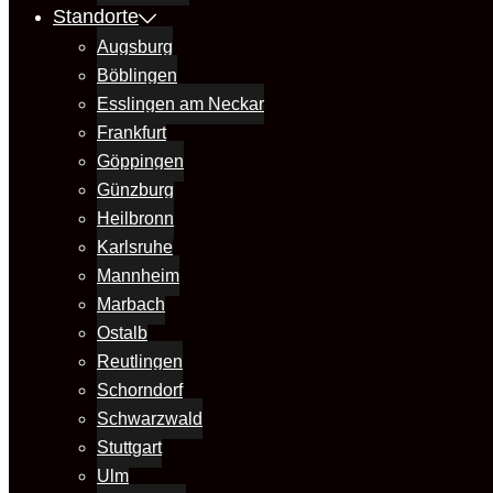
Standorte
Augsburg
Böblingen
Esslingen am Neckar
Frankfurt
Göppingen
Günzburg
Heilbronn
Karlsruhe
Mannheim
Marbach
Ostalb
Reutlingen
Schorndorf
Schwarzwald
Stuttgart
Ulm