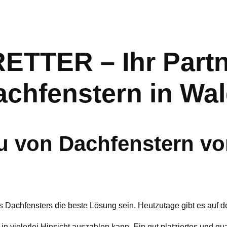
TER – Ihr Partne
chfenstern in Wal
 von Dachfenstern vo
s Dachfensters die beste Lösung sein. Heutzutage gibt es auf 
 in vielerlei Hinsicht auszahlen kann. Ein gut platziertes und q