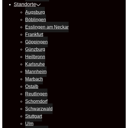
Standorte
Augsburg
Böblingen
Esslingen am Neckar
Frankfurt
Göppingen
Günzburg
Heilbronn
Karlsruhe
Mannheim
Marbach
Ostalb
Reutlingen
Schorndorf
Schwarzwald
Stuttgart
Ulm