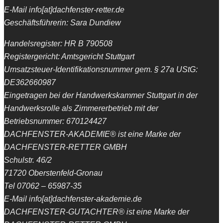
E-Mail info[at]dachfenster-retter.de
Geschäftsführerin: Sara Dundiew
Handelsregister: HR B 790508
Registergericht: Amtsgericht Stuttgart
Umsatzsteuer-Identifikationsnummer gem. § 27a UStG:
DE362660987
Eingetragen bei der Handwerkskammer Stuttgart in der
Handwerksrolle als Zimmererbetrieb mit der
Betriebsnummer: 670124427
DACHFENSTER-AKADEMIE® ist eine Marke der
DACHFENSTER-RETTER GMBH
Schulstr. 46/2
71720 Oberstenfeld-Gronau
Tel 07062 – 65987-35
E-Mail info[at]dachfenster-akademie.de
DACHFENSTER-GUTACHTER® ist eine Marke der