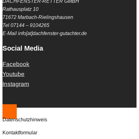
DACHFENSTER-RETTER GMBH
Rathausplatz 10
71672 Marbach-Rielingshausen
Tel 07144 – 9104265
E-Mail info[at]dachfenster-gutachter.de
Social Media
Facebook
Youtube
Instagram
Datenschutzhinweis
Kontaktformular