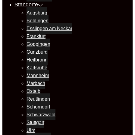
Standorte
Augsburg
Böblingen
Esslingen am Neckar
Frankfurt
Göppingen
Günzburg
Heilbronn
Karlsruhe
Mannheim
Marbach
Ostalb
Reutlingen
Schorndorf
Schwarzwald
Stuttgart
Ulm