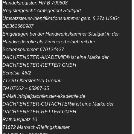
Handelsregister: HR B 790508
Registergericht: Amtsgericht Stuttgart
Umsatzsteuer-Identifikationsnummer gem. § 27a UStG:
DE362660987
Eingetragen bei der Handwerkskammer Stuttgart in der
Handwerksrolle als Zimmererbetrieb mit der
Betriebsnummer: 670124427
DACHFENSTER-AKADEMIE® ist eine Marke der
DACHFENSTER-RETTER GMBH
Schulstr. 46/2
71720 Oberstenfeld-Gronau
Tel 07062 – 65987-35
E-Mail info[at]dachfenster-akademie.de
DACHFENSTER-GUTACHTER® ist eine Marke der
DACHFENSTER-RETTER GMBH
Rathausplatz 10
71672 Marbach-Rielingshausen