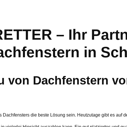
TER – Ihr Partne
achfenstern in S
 von Dachfenstern vo
s Dachfensters die beste Lösung sein. Heutzutage gibt es auf 
 in vielerlei Hinsicht auszahlen kann. Ein gut platziertes und q