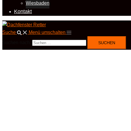
Wiesbaden
Kontakt
Suche
Menü umschalten
Suchen nach: