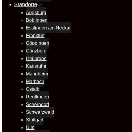
Standorte
Augsburg
Böblingen
Esslingen am Neckar
Frankfurt
Göppingen
Günzburg
Heilbronn
Karlsruhe
Mannheim
Marbach
Ostalb
Reutlingen
Schorndorf
Schwarzwald
Stuttgart
Ulm