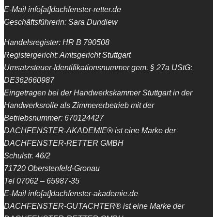
E-Mail info[at]dachfenster-retter.de
Geschäftsführerin: Sara Dundiew
Handelsregister: HR B 790508
Registergericht: Amtsgericht Stuttgart
Umsatzsteuer-Identifikationsnummer gem. § 27a UStG:
DE362660987
Eingetragen bei der Handwerkskammer Stuttgart in der
Handwerksrolle als Zimmererbetrieb mit der
Betriebsnummer: 670124427
DACHFENSTER-AKADEMIE® ist eine Marke der
DACHFENSTER-RETTER GMBH
Schulstr. 46/2
71720 Oberstenfeld-Gronau
Tel 07062 – 65987-35
E-Mail info[at]dachfenster-akademie.de
DACHFENSTER-GUTACHTER® ist eine Marke der