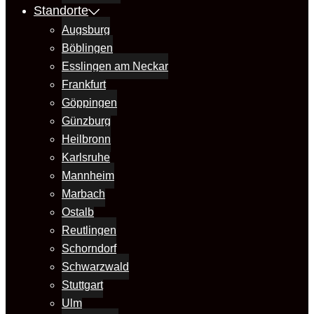
Standorte
Augsburg
Böblingen
Esslingen am Neckar
Frankfurt
Göppingen
Günzburg
Heilbronn
Karlsruhe
Mannheim
Marbach
Ostalb
Reutlingen
Schorndorf
Schwarzwald
Stuttgart
Ulm