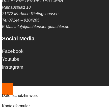
DACHFENSTER-RETTER GMBH
Rathausplatz 10
71672 Marbach-Rielingshausen
Tel 07144 – 9104265
E-Mail info[at]dachfenster-gutachter.de
Social Media
Facebook
Youtube
Instagram
Datenschutzhinweis
Kontaktformular