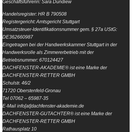
Geschäftsführerin: Sara Dundiew
Handelsregister: HR B 790508
Registergericht: Amtsgericht Stuttgart
Umsatzsteuer-Identifikationsnummer gem. § 27a UStG:
DE362660987
Eingetragen bei der Handwerkskammer Stuttgart in der
Handwerksrolle als Zimmererbetrieb mit der
Betriebsnummer: 670124427
DACHFENSTER-AKADEMIE® ist eine Marke der
DACHFENSTER-RETTER GMBH
Schulstr. 46/2
71720 Oberstenfeld-Gronau
Tel 07062 – 65987-35
E-Mail info[at]dachfenster-akademie.de
DACHFENSTER-GUTACHTER® ist eine Marke der
DACHFENSTER-RETTER GMBH
Rathausplatz 10