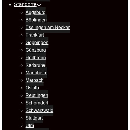
Standorte
Augsburg
Böblingen
Esslingen am Neckar
Frankfurt
Göppingen
Günzburg
Heilbronn
Karlsruhe
Mannheim
Marbach
Ostalb
Reutlingen
Schorndorf
Schwarzwald
Stuttgart
Ulm