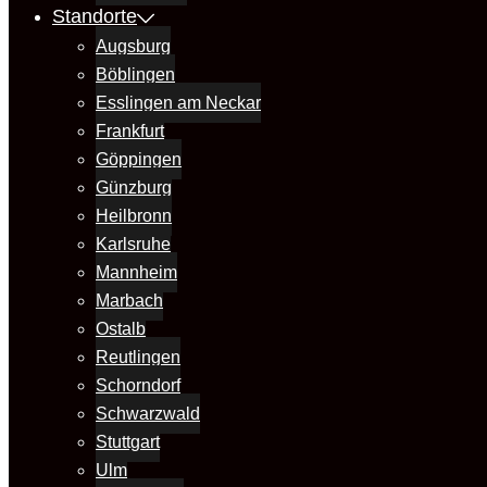
Standorte
Augsburg
Böblingen
Esslingen am Neckar
Frankfurt
Göppingen
Günzburg
Heilbronn
Karlsruhe
Mannheim
Marbach
Ostalb
Reutlingen
Schorndorf
Schwarzwald
Stuttgart
Ulm