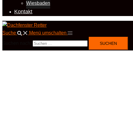
Wiesbaden
Kontakt
Suche
Menü umschalten
Suchen nach: