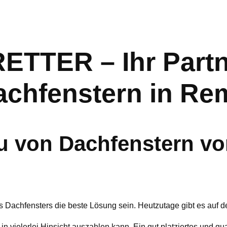
TER – Ihr Partne
achfenstern in Re
 von Dachfenstern vo
s Dachfensters die beste Lösung sein. Heutzutage gibt es auf 
 in vielerlei Hinsicht auszahlen kann. Ein gut platziertes und q