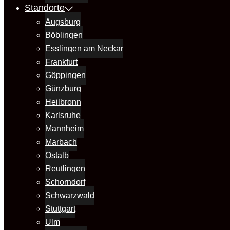
Standorte
Augsburg
Böblingen
Esslingen am Neckar
Frankfurt
Göppingen
Günzburg
Heilbronn
Karlsruhe
Mannheim
Marbach
Ostalb
Reutlingen
Schorndorf
Schwarzwald
Stuttgart
Ulm