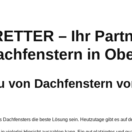
TER – Ihr Partne
chfenstern in Obe
 von Dachfenstern vo
s Dachfensters die beste Lösung sein. Heutzutage gibt es auf 
 in vielerlei Hinsicht auszahlen kann. Ein gut platziertes und q