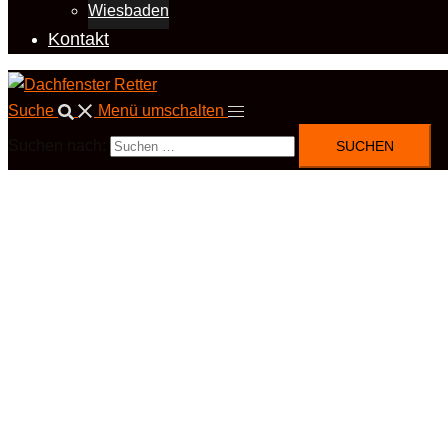
Wiesbaden
Kontakt
Suche
Menü umschalten
Suchen nach: