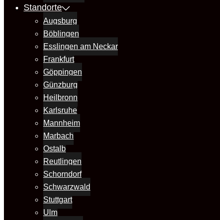
Standorte
Augsburg
Böblingen
Esslingen am Neckar
Frankfurt
Göppingen
Günzburg
Heilbronn
Karlsruhe
Mannheim
Marbach
Ostalb
Reutlingen
Schorndorf
Schwarzwald
Stuttgart
Ulm