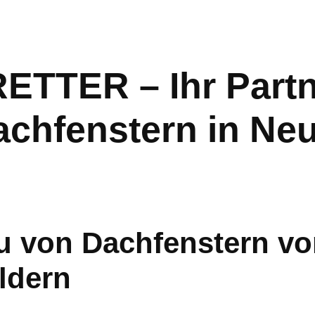
TER – Ihr Partne
chfenstern in Ne
 von Dachfenstern vo
ldern