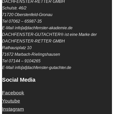
DACHFENSTER-RETTER GMBH
Schulstr. 46/2
71720 Oberstenfeld-Gronau
Tel 07062 – 65987-35
E-Mail info[at]dachfenster-akademie.de
DACHFENSTER-GUTACHTER® ist eine Marke der
DACHFENSTER-RETTER GMBH
Rathausplatz 10
71672 Marbach-Rielingshausen
Tel 07144 – 9104265
E-Mail info[at]dachfenster-gutachter.de
Social Media
Facebook
Youtube
Instagram