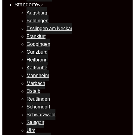
Standorte
Augsburg
Böblingen
Esslingen am Neckar
Frankfurt
Göppingen
Günzburg
Heilbronn
Karlsruhe
Mannheim
Marbach
Ostalb
Reutlingen
Schorndorf
Schwarzwald
Stuttgart
Ulm