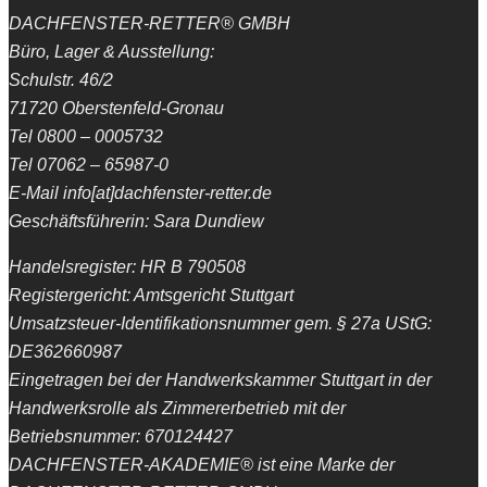
DACHFENSTER-RETTER® GMBH
Büro, Lager & Ausstellung:
Schulstr. 46/2
71720 Oberstenfeld-Gronau
Tel 0800 – 0005732
Tel 07062 – 65987-0
E-Mail info[at]dachfenster-retter.de
Geschäftsführerin: Sara Dundiew
Handelsregister: HR B 790508
Registergericht: Amtsgericht Stuttgart
Umsatzsteuer-Identifikationsnummer gem. § 27a UStG:
DE362660987
Eingetragen bei der Handwerkskammer Stuttgart in der
Handwerksrolle als Zimmererbetrieb mit der
Betriebsnummer: 670124427
DACHFENSTER-AKADEMIE® ist eine Marke der