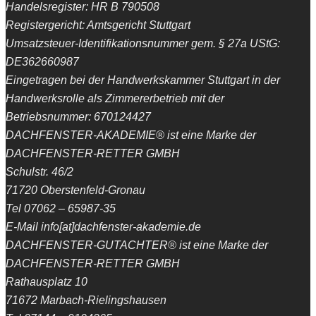
Handelsregister: HR B 790508
Registergericht: Amtsgericht Stuttgart
Umsatzsteuer-Identifikationsnummer gem. § 27a UStG:
DE362660987
Eingetragen bei der Handwerkskammer Stuttgart in der
Handwerksrolle als Zimmererbetrieb mit der
Betriebsnummer: 670124427
DACHFENSTER-AKADEMIE® ist eine Marke der
DACHFENSTER-RETTER GMBH
Schulstr. 46/2
71720 Oberstenfeld-Gronau
Tel 07062 – 65987-35
E-Mail info[at]dachfenster-akademie.de
DACHFENSTER-GUTACHTER® ist eine Marke der
DACHFENSTER-RETTER GMBH
Rathausplatz 10
71672 Marbach-Rielingshausen