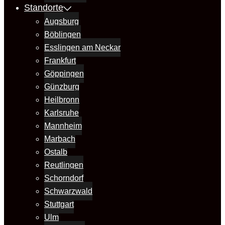
Standorte
Augsburg
Böblingen
Esslingen am Neckar
Frankfurt
Göppingen
Günzburg
Heilbronn
Karlsruhe
Mannheim
Marbach
Ostalb
Reutlingen
Schorndorf
Schwarzwald
Stuttgart
Ulm