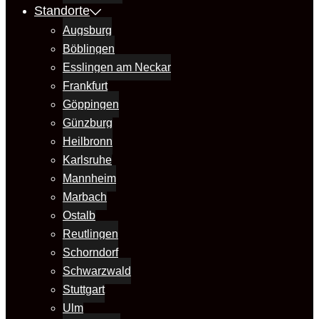
Standorte
Augsburg
Böblingen
Esslingen am Neckar
Frankfurt
Göppingen
Günzburg
Heilbronn
Karlsruhe
Mannheim
Marbach
Ostalb
Reutlingen
Schorndorf
Schwarzwald
Stuttgart
Ulm