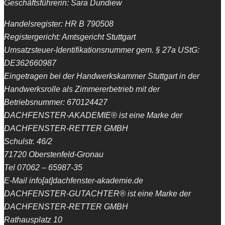
Geschäftsführerin: Sara Dundiew
Handelsregister: HR B 790508
Registergericht: Amtsgericht Stuttgart
Umsatzsteuer-Identifikationsnummer gem. § 27a UStG:
DE362660987
Eingetragen bei der Handwerkskammer Stuttgart in der
Handwerksrolle als Zimmererbetrieb mit der
Betriebsnummer: 670124427
DACHFENSTER-AKADEMIE® ist eine Marke der
DACHFENSTER-RETTER GMBH
Schulstr. 46/2
71720 Oberstenfeld-Gronau
Tel 07062 – 65987-35
E-Mail info[at]dachfenster-akademie.de
DACHFENSTER-GUTACHTER® ist eine Marke der
DACHFENSTER-RETTER GMBH
Rathausplatz 10