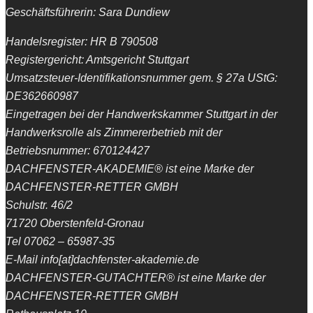
Geschäftsführerin: Sara Dundiew
Handelsregister: HR B 790508
Registergericht: Amtsgericht Stuttgart
Umsatzsteuer-Identifikationsnummer gem. § 27a UStG:
DE362660987
Eingetragen bei der Handwerkskammer Stuttgart in der
Handwerksrolle als Zimmererbetrieb mit der
Betriebsnummer: 670124427
DACHFENSTER-AKADEMIE® ist eine Marke der
DACHFENSTER-RETTER GMBH
Schulstr. 46/2
71720 Oberstenfeld-Gronau
Tel 07062 – 65987-35
E-Mail info[at]dachfenster-akademie.de
DACHFENSTER-GUTACHTER® ist eine Marke der
DACHFENSTER-RETTER GMBH