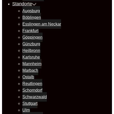
Standorte
Augsburg
Böblingen
Esslingen am Neckar
Frankfurt
Göppingen
Günzburg
Heilbronn
Karlsruhe
Mannheim
Marbach
Ostalb
Reutlingen
Schorndorf
Schwarzwald
Stuttgart
Ulm