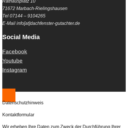
Rathausplatz 10
71672 Marbach-Rielingshausen
Tel 07144 – 9104265
E-Mail info[at]dachfenster-gutachter.de
Social Media
Facebook
Youtube
Instagram
Datenschutzhinweis
Kontaktformular
Wir erheben Ihre Daten zum Zweck der Durchführung Ihrer