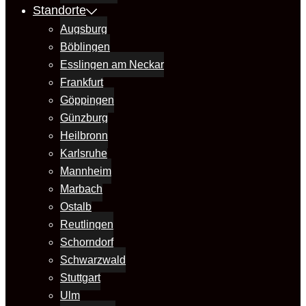
Standorte
Augsburg
Böblingen
Esslingen am Neckar
Frankfurt
Göppingen
Günzburg
Heilbronn
Karlsruhe
Mannheim
Marbach
Ostalb
Reutlingen
Schorndorf
Schwarzwald
Stuttgart
Ulm