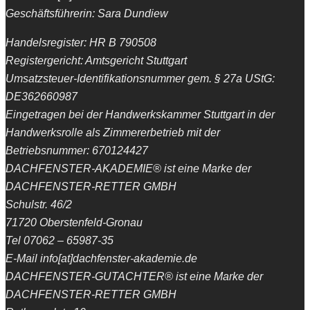
Geschäftsführerin: Sara Dundiew
Handelsregister: HR B 790508
Registergericht: Amtsgericht Stuttgart
Umsatzsteuer-Identifikationsnummer gem. § 27a UStG:
DE362660987
Eingetragen bei der Handwerkskammer Stuttgart in der
Handwerksrolle als Zimmererbetrieb mit der
Betriebsnummer: 670124427
DACHFENSTER-AKADEMIE® ist eine Marke der
DACHFENSTER-RETTER GMBH
Schulstr. 46/2
71720 Oberstenfeld-Gronau
Tel 07062 – 65987-35
E-Mail info[at]dachfenster-akademie.de
DACHFENSTER-GUTACHTER® ist eine Marke der
DACHFENSTER-RETTER GMBH