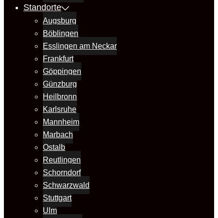
Standorte
Augsburg
Böblingen
Esslingen am Neckar
Frankfurt
Göppingen
Günzburg
Heilbronn
Karlsruhe
Mannheim
Marbach
Ostalb
Reutlingen
Schorndorf
Schwarzwald
Stuttgart
Ulm