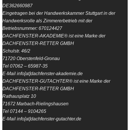
DE362660987
Eingetragen bei der Handwerkskammer Stuttgart in der
Handwerksrolle als Zimmererbetrieb mit der
Betriebsnummer: 670124427
DACHFENSTER-AKADEMIE® ist eine Marke der
DACHFENSTER-RETTER GMBH
Schulstr. 46/2
71720 Oberstenfeld-Gronau
Tel 07062 – 65987-35
E-Mail info[at]dachfenster-akademie.de
DACHFENSTER-GUTACHTER® ist eine Marke der
DACHFENSTER-RETTER GMBH
Rathausplatz 10
71672 Marbach-Rielingshausen
Tel 07144 – 9104265
E-Mail info[at]dachfenster-gutachter.de