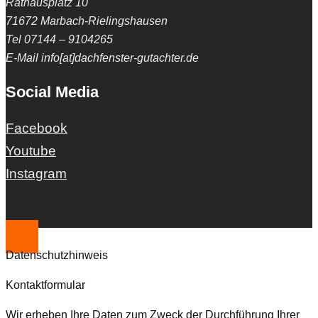
Rathausplatz 10
71672 Marbach-Rielingshausen
Tel 07144 – 9104265
E-Mail info[at]dachfenster-gutachter.de
Social Media
Facebook
Youtube
Instagram
Datenschutzhinweis
Kontaktformular
Wir erheben Ihre Daten zum Zweck der Durchführung Ihrer