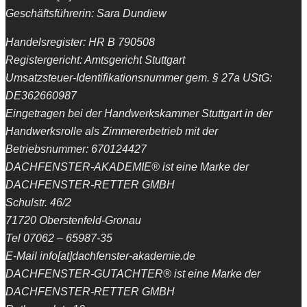
Geschäftsführerin: Sara Dundiew
Handelsregister: HR B 790508
Registergericht: Amtsgericht Stuttgart
Umsatzsteuer-Identifikationsnummer gem. § 27a UStG:
DE362660987
Eingetragen bei der Handwerkskammer Stuttgart in der
Handwerksrolle als Zimmererbetrieb mit der
Betriebsnummer: 670124427
DACHFENSTER-AKADEMIE® ist eine Marke der
DACHFENSTER-RETTER GMBH
Schulstr. 46/2
71720 Oberstenfeld-Gronau
Tel 07062 – 65987-35
E-Mail info[at]dachfenster-akademie.de
DACHFENSTER-GUTACHTER® ist eine Marke der
DACHFENSTER-RETTER GMBH