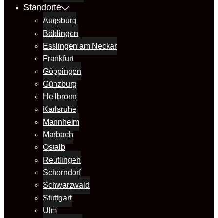
Standorte
Augsburg
Böblingen
Esslingen am Neckar
Frankfurt
Göppingen
Günzburg
Heilbronn
Karlsruhe
Mannheim
Marbach
Ostalb
Reutlingen
Schorndorf
Schwarzwald
Stuttgart
Ulm