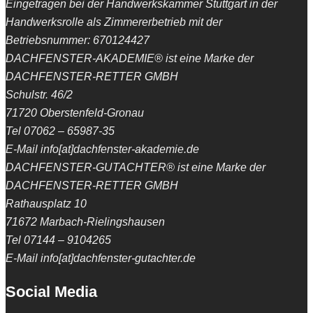
Eingetragen bei der Handwerkskammer Stuttgart in der
Handwerksrolle als Zimmererbetrieb mit der
Betriebsnummer: 670124427
DACHFENSTER-AKADEMIE® ist eine Marke der
DACHFENSTER-RETTER GMBH
Schulstr. 46/2
71720 Oberstenfeld-Gronau
Tel 07062 – 65987-35
E-Mail info[at]dachfenster-akademie.de
DACHFENSTER-GUTACHTER® ist eine Marke der
DACHFENSTER-RETTER GMBH
Rathausplatz 10
71672 Marbach-Rielingshausen
Tel 07144 – 9104265
E-Mail info[at]dachfenster-gutachter.de
Social Media