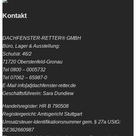
Kontakt
DACHFENSTER-RETTER® GMBH
Büro, Lager & Ausstellung:
Schulstr. 46/2
71720 Oberstenfeld-Gronau
Tel 0800 – 0005732
Tel 07062 – 65987-0
E-Mail info[at]dachfenster-retter.de
Geschäftsführerin: Sara Dundiew
Handelsregister: HR B 790508
Registergericht: Amtsgericht Stuttgart
Umsatzsteuer-Identifikationsnummer gem. § 27a UStG:
DE362660987