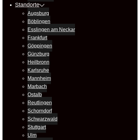
Standorte
Augsburg
Böblingen
Esslingen am Neckar
Frankfurt
Göppingen
Günzburg
Heilbronn
Karlsruhe
Mannheim
Marbach
Ostalb
Reutlingen
Schorndorf
Schwarzwald
Stuttgart
Ulm