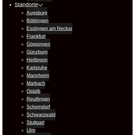
Standorte
Augsburg
Böblingen
Esslingen am Neckar
Frankfurt
Göppingen
Günzburg
Heilbronn
Karlsruhe
Mannheim
Marbach
Ostalb
Reutlingen
Schorndorf
Schwarzwald
Stuttgart
Ulm