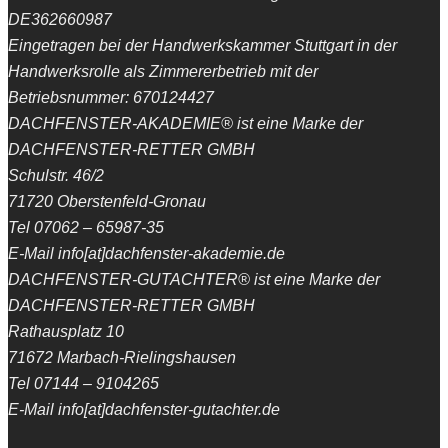
DE362660987
Eingetragen bei der Handwerkskammer Stuttgart in der
Handwerksrolle als Zimmererbetrieb mit der
Betriebsnummer: 670124427
DACHFENSTER-AKADEMIE® ist eine Marke der
DACHFENSTER-RETTER GMBH
Schulstr. 46/2
71720 Oberstenfeld-Gronau
Tel 07062 – 65987-35
E-Mail info[at]dachfenster-akademie.de
DACHFENSTER-GUTACHTER® ist eine Marke der
DACHFENSTER-RETTER GMBH
Rathausplatz 10
71672 Marbach-Rielingshausen
Tel 07144 – 9104265
E-Mail info[at]dachfenster-gutachter.de