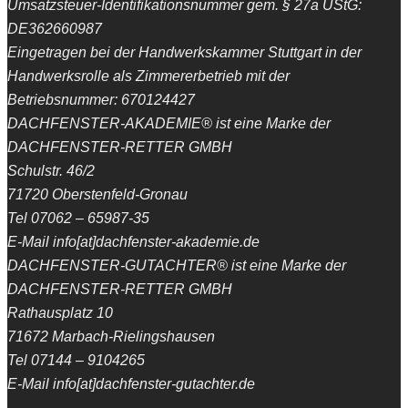
Umsatzsteuer-Identifikationsnummer gem. § 27a UStG:
DE362660987
Eingetragen bei der Handwerkskammer Stuttgart in der
Handwerksrolle als Zimmererbetrieb mit der
Betriebsnummer: 670124427
DACHFENSTER-AKADEMIE® ist eine Marke der
DACHFENSTER-RETTER GMBH
Schulstr. 46/2
71720 Oberstenfeld-Gronau
Tel 07062 – 65987-35
E-Mail info[at]dachfenster-akademie.de
DACHFENSTER-GUTACHTER® ist eine Marke der
DACHFENSTER-RETTER GMBH
Rathausplatz 10
71672 Marbach-Rielingshausen
Tel 07144 – 9104265
E-Mail info[at]dachfenster-gutachter.de