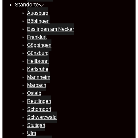
Standorte
Augsburg
Böblingen
Esslingen am Neckar
Frankfurt
Göppingen
Günzburg
Heilbronn
Karlsruhe
Mannheim
Marbach
Ostalb
Reutlingen
Schorndorf
Schwarzwald
Stuttgart
Ulm