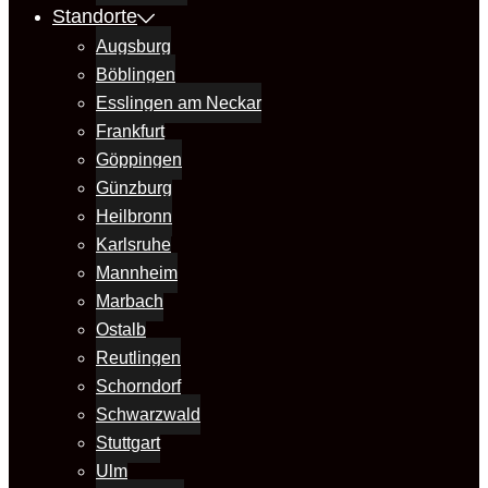
Standorte
Augsburg
Böblingen
Esslingen am Neckar
Frankfurt
Göppingen
Günzburg
Heilbronn
Karlsruhe
Mannheim
Marbach
Ostalb
Reutlingen
Schorndorf
Schwarzwald
Stuttgart
Ulm