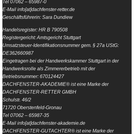
Tel 07062 – 65987-0
E-Mail info[at]dachfenster-retter.de
Geschäftsführerin: Sara Dundiew
Handelsregister: HR B 790508
Registergericht: Amtsgericht Stuttgart
Umsatzsteuer-Identifikationsnummer gem. § 27a UStG:
DE362660987
Eingetragen bei der Handwerkskammer Stuttgart in der
Handwerksrolle als Zimmererbetrieb mit der
Betriebsnummer: 670124427
DACHFENSTER-AKADEMIE® ist eine Marke der
DACHFENSTER-RETTER GMBH
Schulstr. 46/2
71720 Oberstenfeld-Gronau
Tel 07062 – 65987-35
E-Mail info[at]dachfenster-akademie.de
DACHFENSTER-GUTACHTER® ist eine Marke der