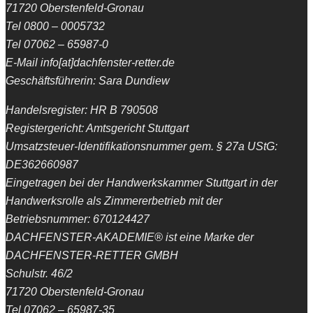
71720 Oberstenfeld-Gronau
Tel 0800 – 0005732
Tel 07062 – 65987-0
E-Mail info[at]dachfenster-retter.de
Geschäftsführerin: Sara Dundiew
Handelsregister: HR B 790508
Registergericht: Amtsgericht Stuttgart
Umsatzsteuer-Identifikationsnummer gem. § 27a UStG:
DE362660987
Eingetragen bei der Handwerkskammer Stuttgart in der
Handwerksrolle als Zimmererbetrieb mit der
Betriebsnummer: 670124427
DACHFENSTER-AKADEMIE® ist eine Marke der
DACHFENSTER-RETTER GMBH
Schulstr. 46/2
71720 Oberstenfeld-Gronau
Tel 07062 – 65987-35