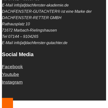
E-Mail info[at]dachfenster-akademie.de
DACHFENSTER-GUTACHTER® ist eine Marke der
DACHFENSTER-RETTER GMBH
Rathausplatz 10
71672 Marbach-Rielingshausen
Tel 07144 – 9104265
E-Mail info[at]dachfenster-gutachter.de
Social Media
Facebook
Youtube
Instagram