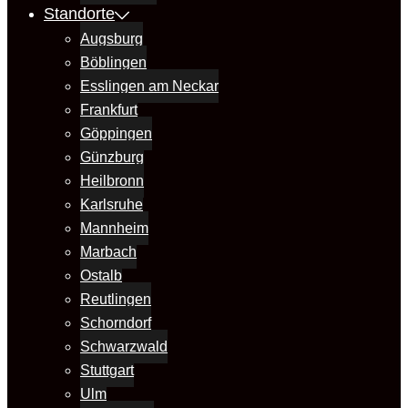
Standorte
Augsburg
Böblingen
Esslingen am Neckar
Frankfurt
Göppingen
Günzburg
Heilbronn
Karlsruhe
Mannheim
Marbach
Ostalb
Reutlingen
Schorndorf
Schwarzwald
Stuttgart
Ulm