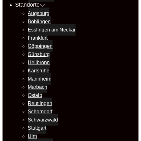
Standorte
Augsburg
Böblingen
Esslingen am Neckar
Frankfurt
Göppingen
Günzburg
Heilbronn
Karlsruhe
Mannheim
Marbach
Ostalb
Reutlingen
Schorndorf
Schwarzwald
Stuttgart
Ulm