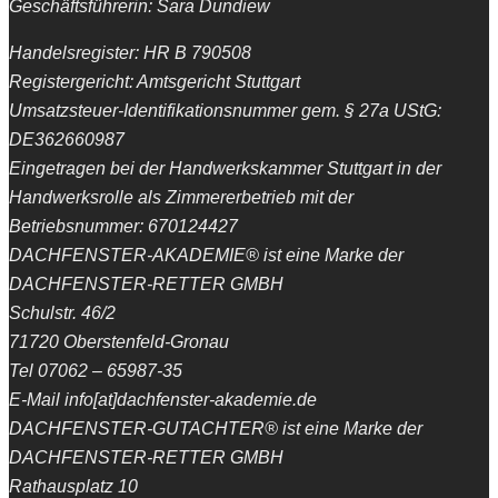
Geschäftsführerin: Sara Dundiew
Handelsregister: HR B 790508
Registergericht: Amtsgericht Stuttgart
Umsatzsteuer-Identifikationsnummer gem. § 27a UStG:
DE362660987
Eingetragen bei der Handwerkskammer Stuttgart in der
Handwerksrolle als Zimmererbetrieb mit der
Betriebsnummer: 670124427
DACHFENSTER-AKADEMIE® ist eine Marke der
DACHFENSTER-RETTER GMBH
Schulstr. 46/2
71720 Oberstenfeld-Gronau
Tel 07062 – 65987-35
E-Mail info[at]dachfenster-akademie.de
DACHFENSTER-GUTACHTER® ist eine Marke der
DACHFENSTER-RETTER GMBH
Rathausplatz 10