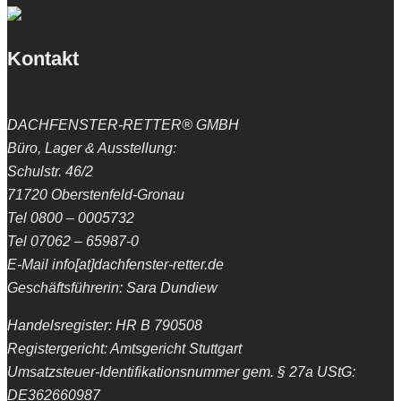
Kontakt
DACHFENSTER-RETTER® GMBH
Büro, Lager & Ausstellung:
Schulstr. 46/2
71720 Oberstenfeld-Gronau
Tel 0800 – 0005732
Tel 07062 – 65987-0
E-Mail info[at]dachfenster-retter.de
Geschäftsführerin: Sara Dundiew
Handelsregister: HR B 790508
Registergericht: Amtsgericht Stuttgart
Umsatzsteuer-Identifikationsnummer gem. § 27a UStG:
DE362660987