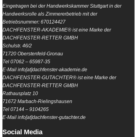
Eingetragen bei der Handwerkskammer Stuttgart in der
Handwerksrolle als Zimmererbetrieb mit der
Betriebsnummer: 670124427
DACHFENSTER-AKADEMIE® ist eine Marke der
DACHFENSTER-RETTER GMBH
Schulstr. 46/2
71720 Oberstenfeld-Gronau
Tel 07062 – 65987-35
E-Mail info[at]dachfenster-akademie.de
DACHFENSTER-GUTACHTER® ist eine Marke der
DACHFENSTER-RETTER GMBH
Rathausplatz 10
71672 Marbach-Rielingshausen
Tel 07144 – 9104265
E-Mail info[at]dachfenster-gutachter.de
Social Media