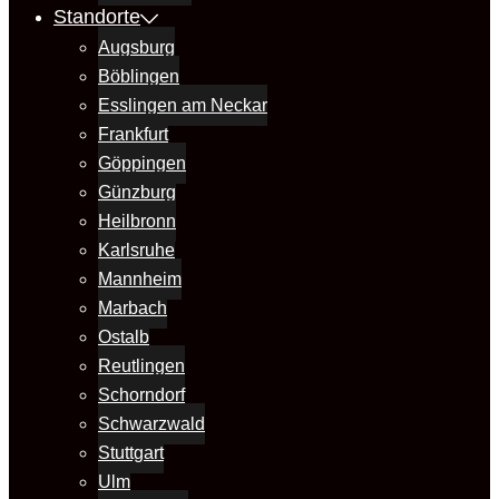
Standorte
Augsburg
Böblingen
Esslingen am Neckar
Frankfurt
Göppingen
Günzburg
Heilbronn
Karlsruhe
Mannheim
Marbach
Ostalb
Reutlingen
Schorndorf
Schwarzwald
Stuttgart
Ulm